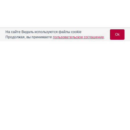
На сайте Видаль используются файлы cookie
Ok
Продолжая, вы принимаете
пользовательское соглашение
.
Вход для специалистов
E-mail учетной записи Vidal:
Пароль:
Регистрация
Забыли пароль?