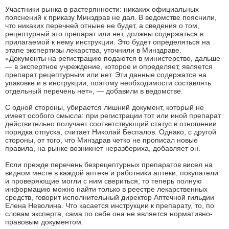
Участники рынка в растерянности: никаких официальных
пояснений к приказу Минздрав не дал. В ведомстве пояснили,
что никаких перечней отныне не будет, а сведения о том,
рецептурный это препарат или нет, должны содержаться в
прилагаемой к нему инструкции. Это будет определяться на
этапе экспертизы лекарства, уточнили в Минздраве.
«Документы на регистрацию подаются в министерство, дальше
— в экспертное учреждение, которое и определяет, является
препарат рецептурным или нет. Эти данные содержатся на
упаковке и в инструкции, поэтому необходимости составлять
отдельный перечень нет», — добавили в ведомстве.
С одной стороны, убирается лишний документ, который не
имеет особого смысла: при регистрации тот или иной препарат
действительно получает соответствующий статус в отношении
порядка отпуска, считает Николай Беспалов. Однако, с другой
стороны, от того, что Минздрав четко не прописал новые
правила, на рынке возникнет неразбериха, добавляет он.
Если прежде перечень безрецептурных препаратов висел на
видном месте в каждой аптеке и работники аптеки, покупатели
и проверяющие могли с ним свериться, то теперь полную
информацию можно найти только в реестре лекарственных
средств, говорит исполнительный директор Аптечной гильдии
Елена Неволина. Что касается инструкции к препарату, то, по
словам эксперта, сама по себе она не является нормативно-
правовым документом.