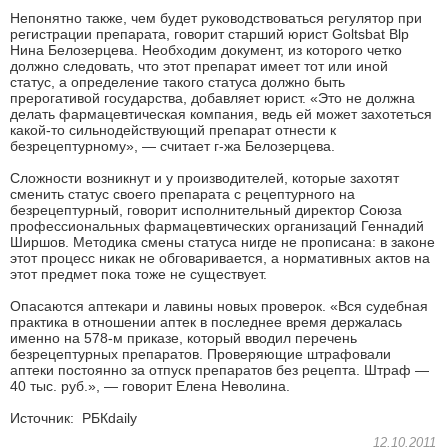
Непонятно также, чем будет руководствоваться регулятор при
регистрации препарата, говорит старший юрист Goltsbat Blp
Нина Белозерцева. Необходим документ, из которого четко
должно следовать, что этот препарат имеет тот или иной
статус, а определение такого статуса должно быть
прерогативой государства, добавляет юрист. «Это не должна
делать фармацевтическая компания, ведь ей может захотеться
какой-то сильнодействующий препарат отнести к
безрецептурному», — считает г-жа Белозерцева.
Сложности возникнут и у производителей, которые захотят
сменить статус своего препарата с рецептурного на
безрецептурный, говорит исполнительный директор Союза
профессиональных фармацевтических организаций Геннадий
Ширшов. Методика смены статуса нигде не прописана: в законе
этот процесс никак не обговаривается, а нормативных актов на
этот предмет пока тоже не существует.
Опасаются аптекари и лавины новых проверок. «Вся судебная
практика в отношении аптек в последнее время держалась
именно на 578-м приказе, который вводил перечень
безрецептурных препаратов. Проверяющие штрафовали
аптеки постоянно за отпуск препаратов без рецепта. Штраф —
40 тыс. руб.», — говорит Елена Неволина.
Источник: РБКdaily
12.10.2011