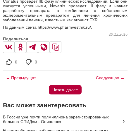
Conatus проведет IIb фазу клинических исследований. Если они
окажутся успешными, Novartis проведет III фазу и начнет
разработку препарата в комбинации с собственным
экспериментальным препаратом для лечения хронических
заболеваний печени, известным как агонист FXR.
По данным сайта https://www.pharmvestnik.ru/.
20.12.2016
Поделиться
0
0
← Предыдущая
Следующая →
Читать далее
Вас может заинтересовать
В России уже почти полмиллиона зарегистрированных
больных СПИДом - Онищенко
Роспотребнадзор: заболеваемость высокопатогенным