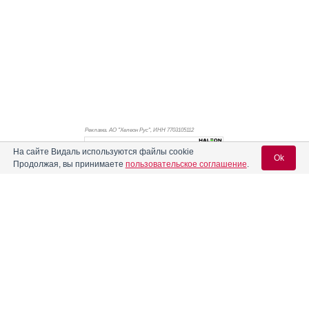
Реклама. АО "Хелеон Рус", ИНН 770
3105112
На сайте Видаль используются файлы cookie
Ok
Продолжая, вы принимаете
пользовательское соглашение
.
Вход для специалистов
E-mail учетной записи Vidal:
Пароль:
Реклама. АО "Видаль Рус", ИНН 772
8043605