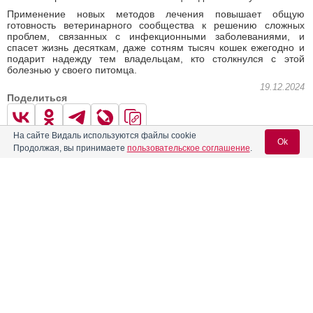
Применение новых методов лечения повышает общую
готовность ветеринарного сообщества к решению сложных
проблем, связанных с инфекционными заболеваниями, и
спасет жизнь десяткам, даже сотням тысяч кошек ежегодно и
подарит надежду тем владельцам, кто столкнулся с этой
болезнью у своего питомца.
19.12.2024
Поделиться
На сайте Видаль используются файлы cookie
Ok
Продолжая, вы принимаете
пользовательское соглашение
.
1
0
← Предыдущая
Следующая →
Вход для специалистов
E-mail учетной записи Vidal:
Читать далее
Вас может заинтересовать
Пароль:
Приостановлен ввоз некоторых лекарственных препаратов
для ветеринарного применения