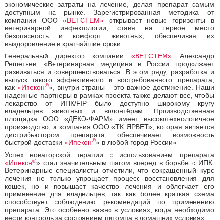
экономические затраты на лечение, делая препарат самым
доступным на рынке. Зарегистрированная методика от
компании ООО
«ВЕТСТЕМ»
открывает новые горизонты в
ветеринарной инфектологии, ставя на первое место
безопасность и комфорт животных, обеспечивая их
выздоровление в кратчайшие сроки.
Генеральный директор компании
«ВЕТСТЕМ»
Александр
Решетнев: «Ветеринарная медицина в России продолжает
развиваться и совершенствоваться. В этом ряду, разработка и
выпуск такого эффективного и востребованного препарата,
®
как
«
Ипекон
», внутри страны – это важное достижение. Наши
надежные партнеры в рамках проекта также делают все, чтобы
лекарство от ИПК/FIP было доступно широкому кругу
владельцев животных и волонтёрам. Производственная
площадка ООО «ДЕКО-ФАРМ» имеет высокотехнологичное
производство, а компания ООО «ТК ЯРВЕТ», которая является
дистрибьютором препарата, обеспечивает возможность
®
быстрой доставки
«
Ипекон
» в любой город России»
Успех новаторской терапии с использованием препарата
®
«
Ипекон
» стал значительным шагом вперед в борьбе с ИПК.
Ветеринарные специалисты отметили, что сокращенный курс
лечения не только упрощает процесс восстановления для
кошек, но и повышает качество лечения и облегчает его
применение для владельцев, так как более краткая схема
способствует соблюдению рекомендаций по применению
препарата. Это особенно важно в условиях, когда необходимо
вести контроль за состоянием питомца в домашних условиях.