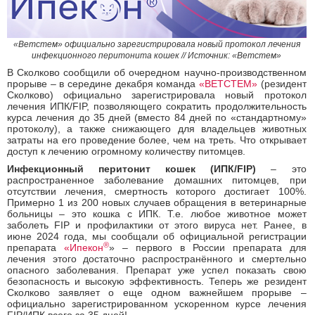
«Ветстем» официально зарегистрировала новый протокол лечения
инфекционного перитонита кошек // Источник: «Ветстем»
В Сколково сообщили об очередном научно-производственном
прорыве – в середине декабря команда
«ВЕТСТЕМ»
(резидент
Сколково) официально зарегистрировала новый протокол
лечения ИПК/FIP, позволяющего сократить продолжительность
курса лечения до 35 дней (вместо 84 дней по «стандартному»
протоколу), а также снижающего для владельцев животных
затраты на его проведение более, чем на треть. Что открывает
доступ к лечению огромному количеству питомцев.
Инфекционный перитонит кошек (ИПК/FIP)
–
это
распространенное заболевание домашних питомцев, при
отсутствии лечения, смертность которого достигает 100%.
Примерно 1 из 200 новых случаев обращения в ветеринарные
больницы – это кошка с ИПК. Т.е. любое животное может
заболеть FIP и профилактики от этого вируса нет. Ранее, в
июне 2024 года, мы сообщали об официальной регистрации
®
препарата
«
Ипекон
» – первого в России препарата для
лечения этого достаточно распространённого и смертельно
опасного заболевания. Препарат уже успел показать свою
безопасность и высокую эффективность. Теперь же резидент
Сколково заявляет о еще одном важнейшем прорыве –
официально зарегистрированном ускоренном курсе лечения
FIP/ИПК всего за 35 дней!