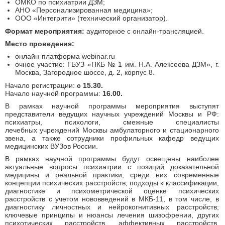
ОМКО по психиатрии ДЗМ;
АНО «Персонализированная медицина»;
ООО «Интегрити» (технический организатор).
Формат мероприятия:
аудиторное с онлайн-трансляцией.
Место проведения:
онлайн-платформа webinar.ru
очное участие: ГБУЗ «ПКБ № 1 им. Н.А. Алексеева ДЗМ», г.
Москва, Загородное шоссе, д. 2, корпус 8.
Начало регистрации:
с 15.30.
Начало научной программы:
16.00.
В рамках научной программы мероприятия выступят
представители ведущих научных учреждений Москвы и РФ:
психиатры, психологи, смежные специалисты
лечебных учреждений Москвы амбулаторного и стационарного
звена, а также сотрудники профильных кафедр ведущих
медицинских ВУЗов России.
В рамках научной программы будут освещены наиболее
актуальные вопросы психиатрии с позиций доказательной
медицины и реальной практики, среди них современные
концепции психических расстройств; подходы к классификации,
диагностике и психометрической оценке психических
расстройств с учетом нововведений в МКБ-11, в том числе, в
диагностику личностных и нейрокогнитивных расстройств;
ключевые принципы и нюансы лечения шизофрении, других
психотических расстройств, аффективных расстройств,