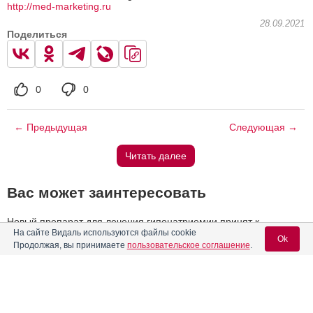
http://med-marketing.ru
28.09.2021
Поделиться
0
0
← Предыдущая
Следующая →
Читать далее
Вас может заинтересовать
Новый препарат для лечения гипонатриемии принят к
рассмотрению в FDA
На сайте Видаль используются файлы cookie
Ok
Продолжая, вы принимаете
пользовательское соглашение
.
Состоится подписание соглашения между ФАС России и
саморегулируемой организацией Некоммерческое
партнерство «Объединение производителей биологически
активных добавок к пище»
Вход для специалистов
Школа для терапевтов и кардиологов «Современные