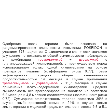
Одобрение новой терапии было основано на
рандомизированном клиническом испытании POSEIDON с
участием 675 пациентов. Статистически и клинически значимое
улучшение по показателю общей выжимаемости наблюдалось
в комбинации
тремелимумаб
+
дурвалумаб
с
платинсодержащей химиотерапией, с преимуществом перед
использованием только одной химиотерапии на основе
препаратов платины (коэффициент риска 0.77). Была
зафиксирована средняя общая выживаемость
продолжительностью 14 месяцев в случае применения
тремелимумаба
и
дурвалумаба
и 11,7 месяцев в случае
применения платинсодержащей химиотерапии. Средняя
выживаемость без прогрессирования заболевания составила
6,2 месяцев и 4,8 месяцев соответственно (коэффициент риска
0,72). Суммарная эффективность терапии составила 39% в
случае комбинированной схемы и 24% в случае только
химиотерапии с медианой продолжительности ответа 9,5 и 5,1