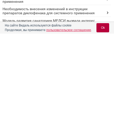
применения
Необходимость внесения изменений в инструкции
препаратов диклофенака для системного применения
Модель развития санаториев МЕДСИ вызвала интерес
профессионального сообщества и Минздрава России
На сайте Видаль используются файлы cookie
Ok
Продолжая, вы принимаете
пользовательское соглашение
.
Лучшие решения в частной медицине и санаторно-
курортной отрасли представят на Российской неделе
здравоохранения с 4 по 8 декабря 2017 в ЦВК “Экспоцентр”
Вход для специалистов
Ежеквартальный аналитический отчет Synergy Research
Group
E-mail учетной записи Vidal:
Реклама
Пароль:
Регистрация
Забыли пароль?