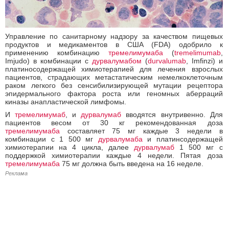
Управление по санитарному надзору за качеством пищевых
продуктов и медикаментов в США (FDA) одобрило к
применению комбинацию
тремелимумаба
(
tremelimumab
,
Imjudo) в комбинации с
дурвалумабом
(
durvalumab
, Imfinzi) и
платиносодержащей химиотерапией для лечения взрослых
пациентов, страдающих метастатическим немелкоклеточным
раком легкого без сенсибилизирующей мутации рецептора
эпидермального фактора роста или геномных аберраций
киназы анапластической лимфомы.
И
тремелимумаб
, и
дурвалумаб
вводятся внутривенно. Для
пациентов весом от 30 кг рекомендованная доза
тремелимумаба
составляет 75 мг каждые 3 недели в
комбинации с 1 500 мг
дурвалумаба
и платинсодержащей
химиотерапии на 4 цикла, далее
дурвалумаб
1 500 мг с
поддержкой химиотерапии каждые 4 недели. Пятая доза
тремелимумаба
75 мг должна быть введена на 16 неделе.
Реклама