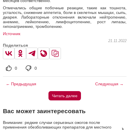
месяцев соответственно.
Отмечались общие побочные реакции, такие как тошнота,
усталость, снижение аппетита, боли в скелетных мышцах, сыпь,
диарея. Лабораторные отклонения включали нейтропению,
анемию, лейкопению, лимфоцитопению, рост липазы,
гипонатриемию, тромбопению.
Источник
21.11.2022
Поделиться
0
0
← Предыдущая
Следующая →
Читать далее
Вас может заинтересовать
Внимание: редкие случаи серьезных ожогов после
применения обезболивающих препаратов для местного