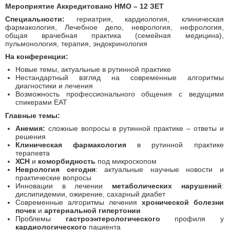
Мероприятие Аккредитовано НМО – 12 ЗЕТ
Специальности:
гериатрия, кардиология, клиническая
фармакология, Лечебное дело, неврология, нефрология,
общая врачебная практика (семейная медицина),
пульмонология, терапия, эндокринология
На конференции:
Новые темы, актуальные в рутинной практике
Нестандартный взгляд на современные алгоритмы
диагностики и лечения
Возможность профессионального общения с ведущими
спикерами ЕАТ
Главные темы:
Анемия:
сложные вопросы в рутинной практике – ответы и
решения
Клиническая фармакология
в рутинной практике
терапевта
ХСН
и
коморбидность
под микроскопом
Неврология сегодня
: актуальные научные новости и
практические вопросы
Инновации в лечении
метаболических нарушений
:
дислипидемии, ожирение, сахарный диабет
Современные алгоритмы лечения
хронической болезни
почек
и
артериальной гипертонии
Проблемы
гастроэнтерологического
профиля у
кардиологического
пациента