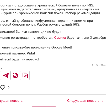
остика и стадирование хронической болезни почек по IRIS.
кции мочевыделительной системы, артериальная гипертензия,
еинурия при хронической болезни почек. Разбор рекомендаций
тролитный дисбаланс, инфузионная терапия и анемия при
ческой болезни почек. Разбор рекомендаций IRIS.
сплатное! Записи трансляции не будет.
льная регистрация не требуется.
Ссылка
будет активна 3 декабря
чения используйте приложение Google Meet!
онный партнер:
Vidal
йтесь! Будет интересно!
30.11.2020
ся
0
ущая новость
Следующая новость →