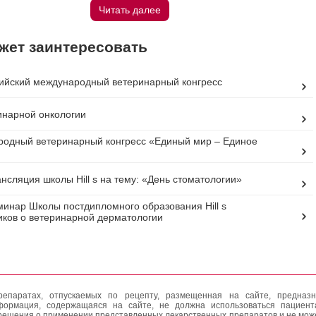
Читать далее
жет заинтересовать
ийский международный ветеринарный конгресс
инарной онкологии
одный ветеринарный конгресс «Единый мир – Единое
нсляция школы Hill s на тему: «День стоматологии»
инар Школы постдипломного образования Hill s
иков о ветеринарной дерматологии
епаратах, отпускаемых по рецепту, размещенная на сайте, предназн
формация, содержащаяся на сайте, не должна использоваться пациен
решения о применении представленных лекарственных препаратов и не мож