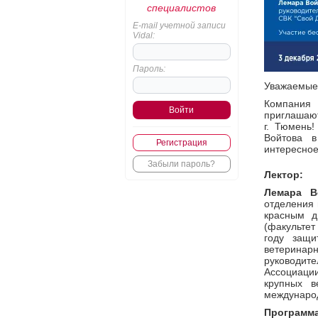
специалистов
E-mail учетной записи
Vidal:
Пароль:
Уважаемые 
Компания H
приглашают
г. Тюмень
Войтова в
Регистрация
интересное
Забыли пароль?
Лектор:
Лемара В
отделения 
красным д
(факультет
году защи
ветерина
руководите
Ассоциаци
крупных в
международ
Программа