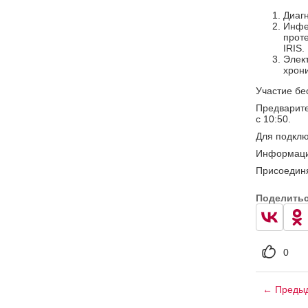
Диагн
Инфе
прот
IRIS.
Элек
хрони
Участие бе
Предварите
с 10:50.
Для подклю
Информаци
Присоединя
Поделить
0
← Предыд