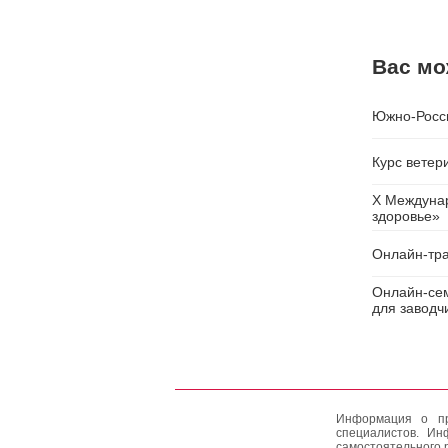
Вас мо
Южно-Росс
Курс ветер
X Междунар
здоровье»
Онлайн-тра
Онлайн-сем
для заводч
Информация о пр
специалистов. Ин
самостоятельного 