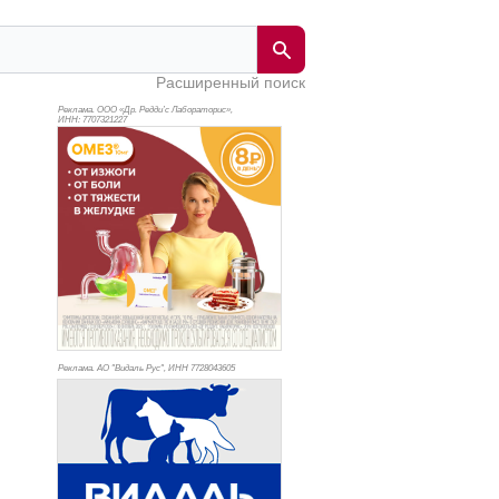
Расширенный поиск
Реклама. ООО «Др. Редди’с Лабораторис»,
ИНН: 770
7321227
Реклама. АО "Видаль Рус", ИНН 772
8043605