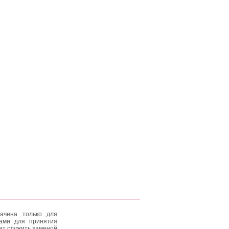
ачена только для
тами для принятия
ет служить заменой