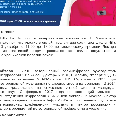
коллеги!
ill’s Pet Nutrition и ветеринарная клиника им. Е. Мамоновой
 вас принять участие в онлайн-трансляции семинара Школы Hill’s
! 3 декабря с 11:00 до 17:00 по московскому времени Лемара
 интерактивной форме расскажет все самое актуальное и
 о хронической болезни почек!
ойтова
– к.в.н., ветеринарный врач-нефролог, руководитель
нефрологии СВК «Свой Доктор» и ИВЦ г. Москва, эксперт УЗД. С
ипломом окончила МГАВМиБ им. К.И. Скрябина в 2011 году
 ветеринарной медицины) по специальности ветеринария. В 2014
тила диссертацию на соискание ученой степени «кандидат
рных наук. С февраля 2017 года по настоящий момент –
ль отделения нефрология СВК «Свой Доктор», г. Москва. Лектор
и Ветеринарных Врачей «НефроУроВет». Постоянный слушатель
етеринарных конференций, участник и лектор российских и
ных мероприятий по ветеринарной нефрологии и урологии.
 мероприятия: