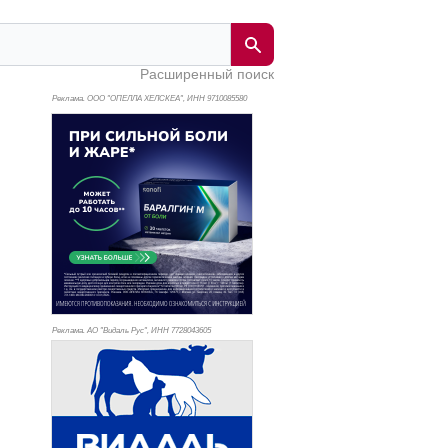
Расширенный поиск
Реклама. ООО "ОПЕЛЛА ХЕЛСКЕА", ИНН 971
0085580
Реклама. АО "Видаль Рус", ИНН 772
8043605