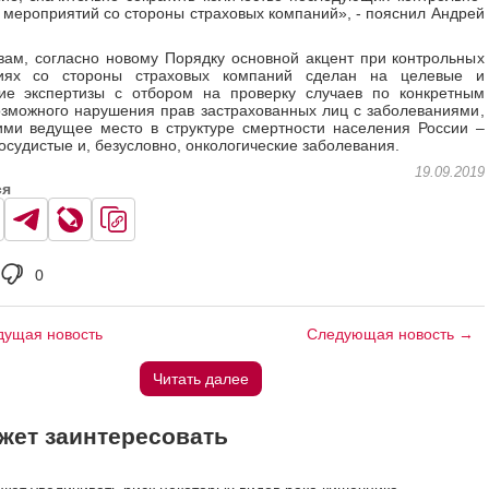
 мероприятий со стороны страховых компаний», - пояснил Андрей
вам, согласно новому Порядку основной акцент при контрольных
иях со стороны страховых компаний сделан на целевые и
кие экспертизы с отбором на проверку случаев по конкретным
зможного нарушения прав застрахованных лиц с заболеваниями,
ми ведущее место в структуре смертности населения России –
осудистые и, безусловно, онкологические заболевания.
19.09.2019
ся
0
ущая новость
Следующая новость →
Читать далее
жет заинтересовать