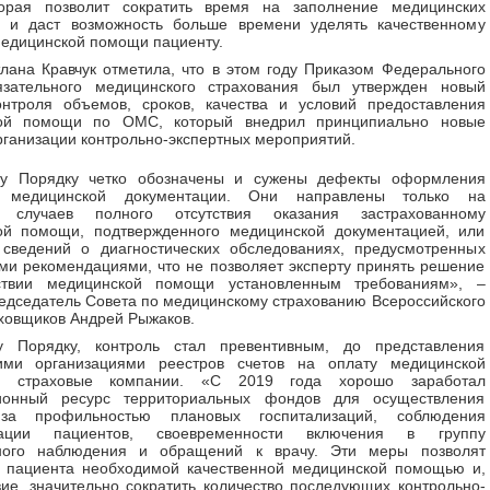
торая позволит сократить время на заполнение медицинских
в и даст возможность больше времени уделять качественному
едицинской помощи пациенту.
лана Кравчук отметила, что в этом году Приказом Федерального
зательного медицинского страхования был утвержден новый
онтроля объемов, сроков, качества и условий предоставления
ой помощи по ОМС, который внедрил принципиально новые
рганизации контрольно-экспертных мероприятий.
у Порядку четко обозначены и сужены дефекты оформления
й медицинской документации. Они направлены только на
е случаев полного отсутствия оказания застрахованному
ой помощи, подтвержденного медицинской документацией, или
 сведений о диагностических обследованиях, предусмотренных
ми рекомендациями, что не позволяет эксперту принять решение
ствии медицинской помощи установленным требованиям», –
едседатель Совета по медицинскому страхованию Всероссийского
ховщиков Андрей Рыжаков.
 Порядку, контроль стал превентивным, до представления
ими организациями реестров счетов на оплату медицинской
 страховые компании. «С 2019 года хорошо заработал
онный ресурс территориальных фондов для осуществления
 за профильностью плановых госпитализаций, соблюдения
зации пациентов, своевременности включения в группу
ного наблюдения и обращений к врачу. Эти меры позволят
ь пациента необходимой качественной медицинской помощью и,
вие, значительно сократить количество последующих контрольно-