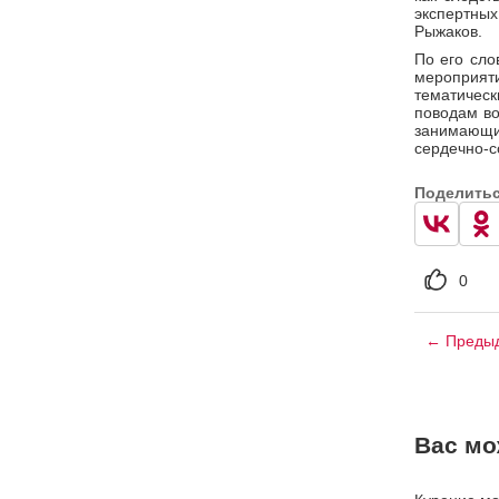
экспертных
Рыжаков.
По его сло
мероприят
тематичес
поводам во
занимающи
сердечно-с
Поделить
0
← Предыд
Вас мо