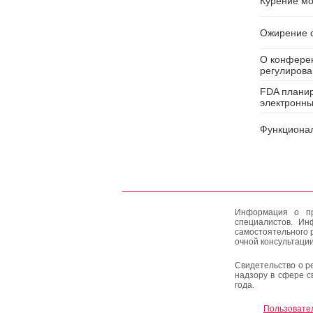
Курение мо
Ожирение с
О конферен
регулирова
FDA планир
электронны
Функционал
Информация о пр
специалистов. Ин
самостоятельного 
очной консультации
Свидетельство о р
надзору в сфере с
года.
Пользовате