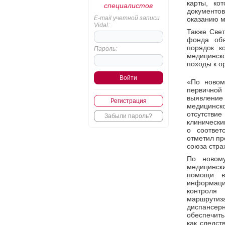
карты, ко
специалистов
документо
E-mail учетной записи
оказанию м
Vidal:
Также Свет
фонда обя
порядок к
Пароль:
медицинск
походы к о
«По новом
первично
выявлени
Регистрация
медицинск
отсутствие
Забыли пароль?
клинически
о соответ
отметил пр
союза стра
По новому
медицинск
помощи в
информаци
контроля
маршрути
диспансер
обеспечит
как следст