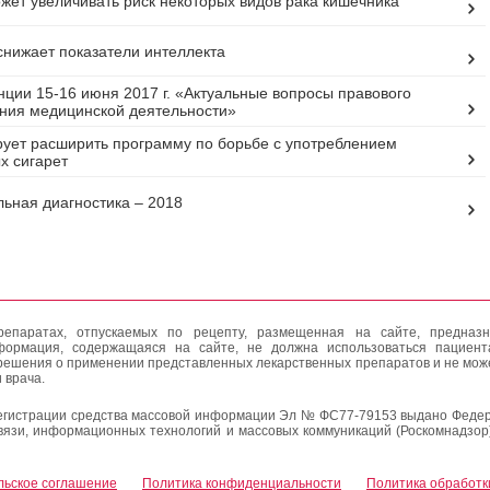
жет увеличивать риск некоторых видов рака кишечника
нижает показатели интеллекта
ции 15-16 июня 2017 г. «Актуальные вопросы правового
ния медицинской деятельности»
ует расширить программу по борьбе с употреблением
х сигарет
ьная диагностика – 2018
епаратах, отпускаемых по рецепту, размещенная на сайте, предназн
формация, содержащаяся на сайте, не должна использоваться пациен
решения о применении представленных лекарственных препаратов и не мож
 врача.
егистрации средства массовой информации Эл № ФС77-79153 выдано Федер
вязи, информационных технологий и массовых коммуникаций (Роскомнадзор
льское соглашение
Политика конфиденциальности
Политика обработк