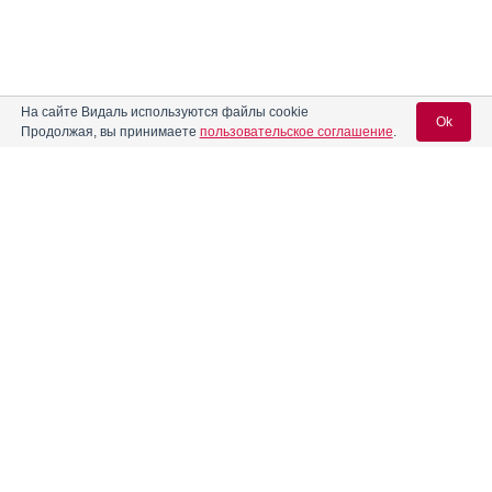
На сайте Видаль используются файлы cookie
Ok
Продолжая, вы принимаете
пользовательское соглашение
.
Вход для специалистов
E-mail учетной записи Vidal:
Реклама. НАО "СЕВЕРНАЯ ЗВЕЗДА", ИНН 772
0185196
Пароль:
Регистрация
Забыли пароль?