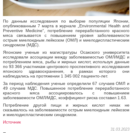
По данным исследования по выборке популяции Японии,
опубликованным 7 марта в журнале „Environmental Health and
Preventive Medicine“, потребление переработанного красного
мяса связывается с повышением уровня заболеваемости
острым миелоидным лейкозом (ОМЛ) и миелодиспластическим
синдромом (МДС).
Японские ученые из магистратуры Осакского университета
исследовали ассоциации между заболеваемостью ОМЛ/МДС и
потреблением мяса, рыбы и жирных кислот, используя данные
по 93 366 участникам центрового проспективного исследования
японского здравоохранения, в рамках которого они
наблюдались на протяжении 1 345 002 пациенто-лет.
За период наблюдения ученые определили 67 случаев ОМЛ и
49 случаев МДС. Повышенное потребление переработанного
красного мяса ассоциировалось с повышением
заболеваемости ОМЛ/МДС, коэффициент риска составил 1.63.
Потребление другой пищи и жирных кислот никак не
сказывалось на заболеваемости острым миелоидным лейкозом
и миелодиспластическим синдромом.
Источник
31.03.2023