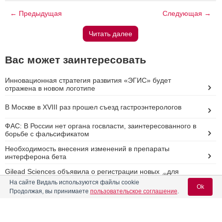
← Предыдущая
Следующая →
Читать далее
Вас может заинтересовать
Инновационная стратегия развития «ЭГИС» будет
отражена в новом логотипе
В Москве в ХVIII раз прошел съезд гастроэнтерологов
ФАС: В России нет органа госвласти, заинтересованного в
борьбе с фальсификатом
Необходимость внесения изменений в препараты
интерферона бета
Gilead Sciences объявила о регистрации новых
для
®
показаний препарата Эпклюза
подростков
На сайте Видаль используются файлы cookie
Ok
Продолжая, вы принимаете
пользовательское соглашение
.
Реклама