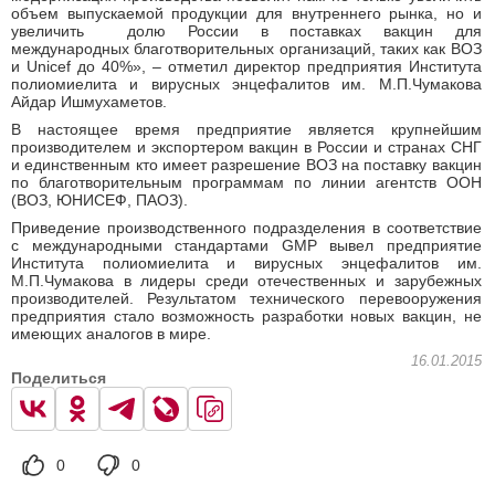
объем выпускаемой продукции для внутреннего рынка, но и
увеличить долю России в поставках вакцин для
международных благотворительных организаций, таких как ВОЗ
и Unicef до 40%», – отметил директор предприятия Института
полиомиелита и вирусных энцефалитов им. М.П.Чумакова
Айдар Ишмухаметов.
В настоящее время предприятие является крупнейшим
производителем и экспортером вакцин в России и странах СНГ
и единственным кто имеет разрешение ВОЗ на поставку вакцин
по благотворительным программам по линии агентств ООН
(ВОЗ, ЮНИСЕФ, ПАОЗ).
Приведение производственного подразделения в соответствие
с международными стандартами GMP вывел предприятие
Института полиомиелита и вирусных энцефалитов им.
М.П.Чумакова в лидеры среди отечественных и зарубежных
производителей. Результатом технического перевооружения
предприятия стало возможность разработки новых вакцин, не
имеющих аналогов в мире.
16.01.2015
Поделиться
0
0