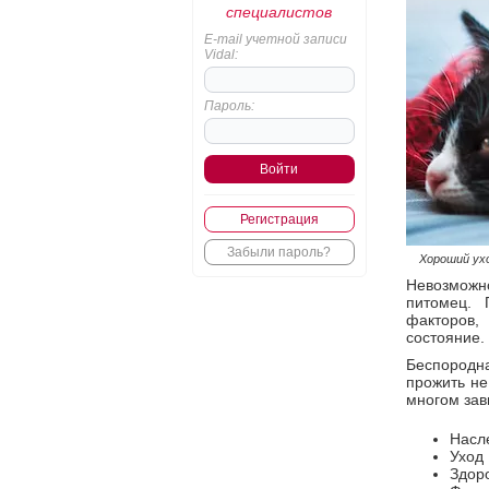
специалистов
E-mail учетной записи
Vidal:
Пароль:
Регистрация
Забыли пароль?
Хороший ухо
Невозможно
питомец. 
факторов,
состояние.
Беспородн
прожить не
многом зав
Насл
Уход
Здор