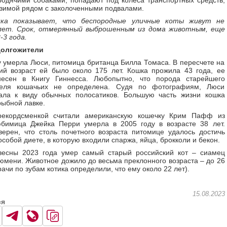
родячими собаками, попадают под колеса транспортных средств,
зимой рядом с заколоченными подвалами.
ка показывает, что беспородные уличные коты живут не
лет. Срок, отмерянный выброшенным из дома животным, еще
-3 года.
долгожители
у умерла Люси, питомица британца Билла Томаса. В пересчете на
ий возраст ей было около 175 лет. Кошка прожила 43 года, ее
несен в Книгу Гиннесса. Любопытно, что порода старейшего
теля кошачьих не определена. Судя по фотографиям, Люси
ала к виду обычных полосатиков. Большую часть жизни кошка
рыбной лавке.
екордсменкой считали американскую кошечку Крим Пафф из
юбимица Джейка Перри умерла в 2005 году в возрасте 38 лет.
ерен, что столь почетного возраста питомице удалось достичь
особой диете, в которую входили спаржа, яйца, брокколи и бекон.
весны 2023 года умер самый старый российский кот – сиамец
юмени. Животное дожило до весьма преклонного возраста – до 26
рачи по зубам котика определили, что ему около 22 лет).
15.08.2023
ся