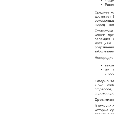
Физи
Раци
Среднее ко
достигает 
рекомендац
пород – не
Статистика
кошек пре
селекция 
мутациям. 
родствен
заболевани
Непородист
высок
им п
спос
Стерилиза
1,5-2 го
стрессов
спровоциро
Срок жизн
В отличие 
которые су