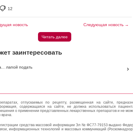
12
ущая новость
Следующая новость →
Читать далее
жет заинтересовать
... лапой подать
епаратах, отпускаемых по рецепту, размещенная на сайте, предназн
формация, содержащаяся на сайте, не должна использоваться пациен
решения о применении представленных лекарственных препаратов и не мож
 врача.
егистрации средства массовой информации Эл № ФС77-79153 выдано Федер
вязи, информационных технологий и массовых коммуникаций (Роскомнадзор