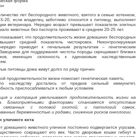
ческая форма
он
личество лет беспородного животного, взятого в семью котенком,
15-20, если владелец заботливо относится к питомцу, выполняет
ии ветеринара. Нередко возраст превышает показатели элитных
мало животных без паспорта проживают в среднем 20-25 лет.
 показывает, что продолжительность жизни домашних беспородных
вышает средний показатель чистокровок. Неконтролируемая
нередко приводит к печальным результатам – генетическим
Заводчики для поддержания чистоты породы скрещивают близких
ников, имеющих склонность к одинаковым наследственным
ям.
ые питомцы дома живут долго по ряду причин:
ой продолжительности жизни помогает генетическая память;
о наследству достались от предков сильный иммунитет,
обность приспосабливаться к любым условиям.
ция и кастрация увеличивают продолжительность жизни на
да. Благоприятными факторами становятся отсутствие
, связанных с половой охотой, и патологий самок,
ванных беременностью и родами, снижение рисков онкологии.
и уличного кота
от домашнего животного уличное постоянно подвергается угрозам,
щественно сокращают его век. Часто дворовые кошки гибнут в