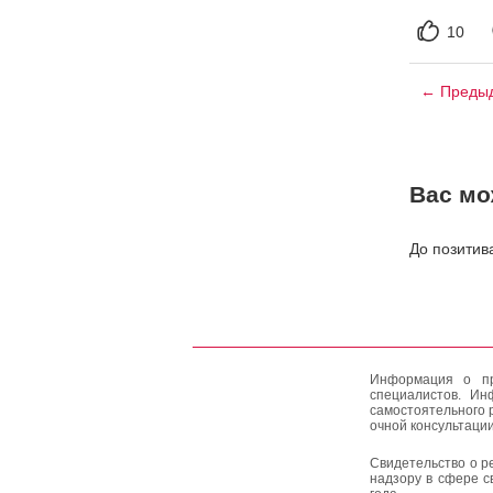
10
← Предыд
Вас мо
До позитива
Информация о пр
специалистов. Ин
самостоятельного 
очной консультации
Свидетельство о р
надзору в сфере с