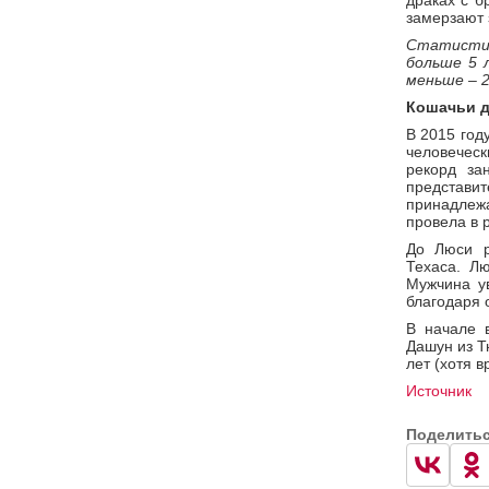
драках с б
замерзают 
Статисти
больше 5 
меньше – 2
Кошачьи 
В 2015 год
человеческ
рекорд за
представи
принадлеж
провела в 
До Люси р
Техаса. Л
Мужчина ув
благодаря 
В начале 
Дашун из Т
лет (хотя в
Источник
Поделить