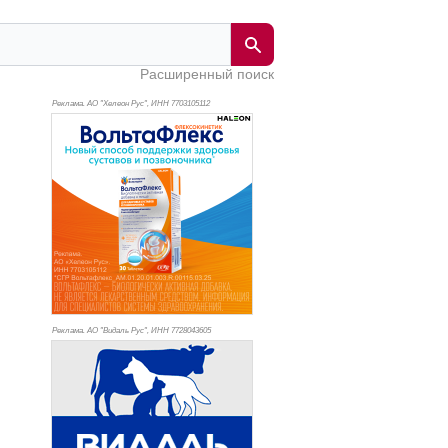
Расширенный поиск
Реклама. АО "Хелеон Рус", ИНН 770
3105112
Реклама. АО "Видаль Рус", ИНН 772
8043605