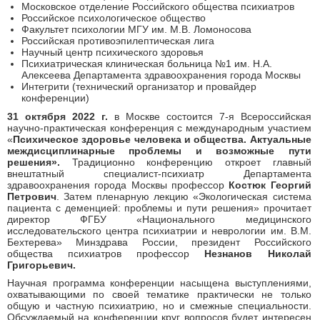
Московское отделение Российского общества психиатров
Российское психологическое общество
Факультет психологии МГУ им. М.В. Ломоносова
Российская противоэпилептическая лига
Научный центр психического здоровья
Психиатрическая клиническая больница №1 им. Н.А.
Алексеева Департамента здравоохранения города Москвы
Интегрити (технический организатор и провайдер
конференции)
31 октября 2022 г.
в Москве состоится 7-я Всероссийская
научно-практическая конференция с международным участием
«
Психическое здоровье человека и общества. Актуальные
междисциплинарные проблемы и возможные пути
решения».
Традиционно конференцию откроет главный
внештатный специалист-психиатр Департамента
здравоохранения города Москвы профессор
Костюк Георгий
Петрович
. Затем пленарную лекцию «Экологическая система
пациента с деменцией: проблемы и пути решения» прочитает
директор ФГБУ «Национальн
ого медицинского
исследовательского центра
психиатрии и неврологии им. В.М.
Бехтерева» Минздрава России, президент Российского
общества психиатров профессор
Незнанов Николай
Григорьевич.
Научная программа конференции насыщена выступлениями,
охватывающими по своей тематике практически не только
общую и частную психиатрию, но и смежные специальности.
Обсуждаемый на конференции круг вопросов будет интересен