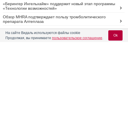
«Берингер Ингельхайм» поддержит новый этап программы
«Технологии возможностей»
Обзор MHRA подтверждает пользу тромболитического
препарата Алтеплаза
Компания «Берингер Ингельхайм» сообщает о росте
На сайте Видаль используются файлы cookie
прибыли в первой половине 2015 г.
Ok
Продолжая, вы принимаете
пользовательское соглашение
.
Идиопатический легочный фиброз: сильная
обеспокоенность пациентов с заболеванием
Компания «Берингер Ингельхайм» начала исследование
Вход для специалистов
последовательности таргетной терапии у пациентов с
раком легкого
E-mail учетной записи Vidal:
Реклама
Пароль:
Регистрация
Забыли пароль?