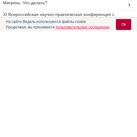
Мигрень. Что делать?
XI Всероссийская научно-практическая конференция с
международным участием МЕДИЦИНА И КАЧЕСТВО – 2018
На сайте Видаль используются файлы cookie
Ok
Продолжая, вы принимаете
пользовательское соглашение
.
100-я региональная сессия для врачей «Амбулаторный
приём» в Уфе
Ортезы коленного сустава признаны оптимальным
решением при гонартрозе
Вход для специалистов
E-mail учетной записи Vidal:
Реклама
Пароль:
Регистрация
Забыли пароль?