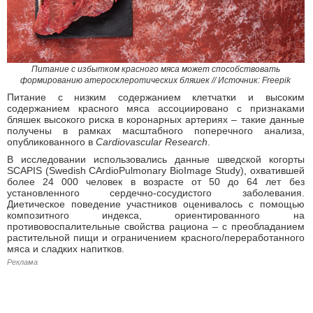
Питание с избытком красного мяса может способствовать
формированию атеросклеротических бляшек // Источник: Freepik
Питание с низким содержанием клетчатки и высоким
содержанием красного мяса ассоциировано с признаками
бляшек высокого риска в коронарных артериях – такие данные
получены в рамках масштабного поперечного анализа,
опубликованного в
Cardiovascular Research
.
В исследовании использовались данные шведской когорты
SCAPIS (Swedish CArdioPulmonary BioImage Study), охватившей
более 24 000 человек в возрасте от 50 до 64 лет без
установленного сердечно-сосудистого заболевания.
Диетическое поведение участников оценивалось с помощью
композитного индекса, ориентированного на
противовоспалительные свойства рациона – с преобладанием
растительной пищи и ограничением красного/переработанного
мяса и сладких напитков.
Реклама