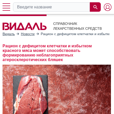
СПРАВОЧНИК
ЛЕКАРСТВЕННЫХ СРЕДСТВ
Видаль
Новости
Рацион с дефицитом клетчатки и избытком
Рацион с дефицитом клетчатки и избытком
красного мяса может способствовать
формированию неблагоприятных
атеросклеротических бляшек