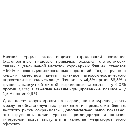
Нижний терциль этого индекса, отражающий наименее
благоприятные пищевые привычки, оказался статистически
связан с увеличенной частотой коронарных бляшек, стенозов
≥ 50 % и некальцифицированных поражений. Так, в группе с
худшим качеством диеты признаки атеросклеротического
поражения выявлялись чаще: бляшки – у 44,3% против 36,3% в
группе с наилучшей диетой; выраженные стенозы — у 6,0 %
против 3,7 %; а тяжелые некальцифицированные бляшки – у
1,5% против 0,9 %.
Даже после корректировки на возраст, пол и курение, связь
между «неблагополучным» рационом и признаками бляшек
высокого риска сохранялась. Дополнительно было показано,
что окружность талии, уровень триглицеридов и наличие
гипертонии могут выступать в качестве медиаторов этого
эффекта.