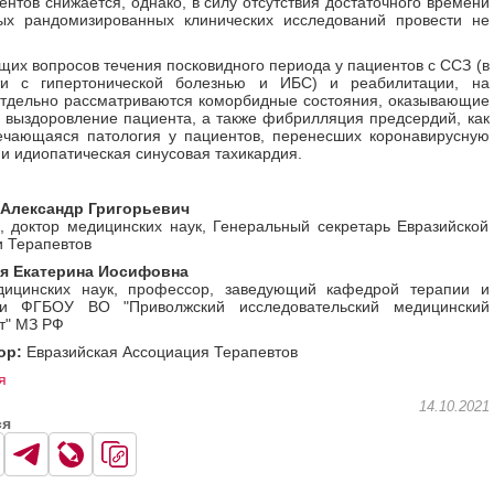
ентов снижается, однако, в силу отсутствия достаточного времени
ых рандомизированных клинических исследований провести не
их вопросов течения посковидного периода у пациентов с ССЗ (в
ти с гипертонической болезнью и ИБС) и реабилитации, на
тдельно рассматриваются коморбидные состояния, оказывающие
 выздоровление пациента, а также фибрилляция предсердий, как
ечающаяся патология у пациентов, перенесших коронавирусную
и идиопатическая синусовая тахикардия.
Александр Григорьевич
 доктор медицинских наук, Генеральный секретарь Евразийской
 Терапевтов
я Екатерина Иосифовна
дицинских наук, профессор, заведующий кафедрой терапии и
ии ФГБОУ ВО "Приволжский исследовательский медицинский
т" МЗ РФ
ор:
Евразийская Ассоциация Терапевтов
я
14.10.2021
ся