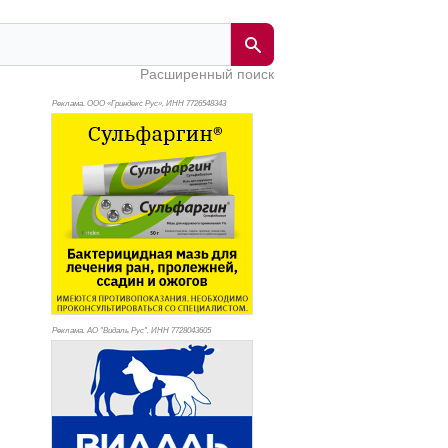
Расширенный поиск
Реклама. ООО «Гриндекс Рус», ИНН 772
6548343
Реклама. АО "Видаль Рус", ИНН 772
8043605