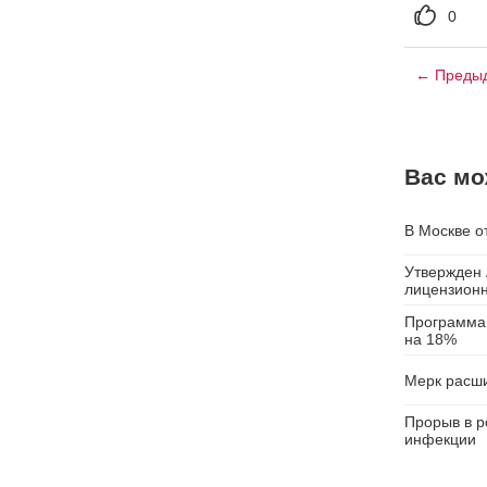
0
← Предыд
Вас мо
В Москве о
Утвержден 
лицензионн
Программа 
на 18%
Мерк расши
Прорыв в р
инфекции