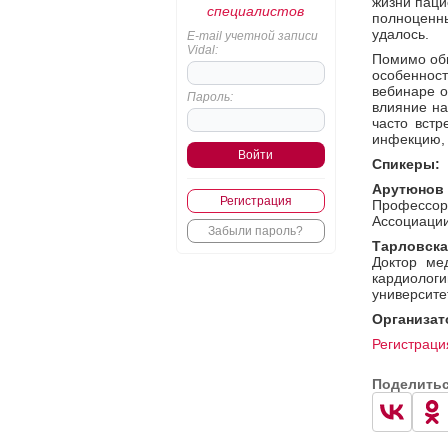
жизни паци
специалистов
полноценн
удалось.
E-mail учетной записи
Vidal:
Помимо общ
особеннос
вебинаре о
Пароль:
влияние на
часто встр
инфекцию, 
Спикеры:
Арутюнов 
Регистрация
Профессор,
Ассоциации
Забыли пароль?
Тарловска
Доктор ме
кардиолог
университе
Организат
Регистраци
Поделить