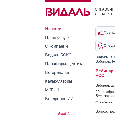
СПРАВОЧН
ЛЕКАРСТВ
Новости
Препа
Наши услуги
Специ
О компании
Видаль БОКС
Видаль
Вебинар: Р
Парафармацевтика
Вебинар:
Ветеринария
ЧСС
Калькуляторы
Вебинар дл
МКБ-11
20 октября 
Бесплатное
Внедрение ИИ
О вебинар
Вопрос ре
Вход для