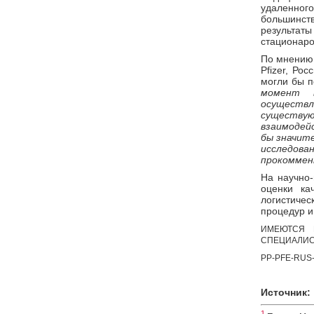
удаленног
большинст
результат
стационаро
По мнени
Pfizer, Ро
могли бы п
момент 
осуществ
существу
взаимодей
бы значите
исследова
прокоммен
На научно-
оценки ка
логистичес
процедур и
ИМЕЮТСЯ 
СПЕЦИАЛИС
PP-PFE-RUS-0
Источник:
1