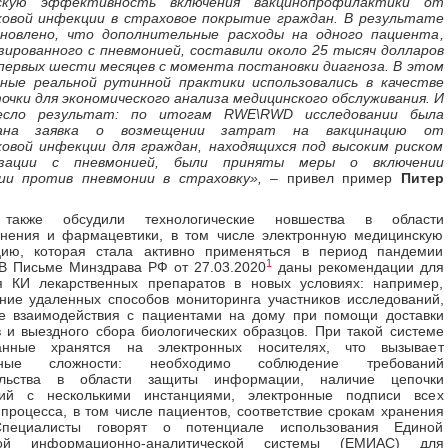
ескую эффективность включения вакцинопрофилактики от
ковой инфекции в страховое покрытие граждан. В результате
новлено, что дополнительные расходы на одного пациента,
ированного с пневмонией, составили около 25 тысяч долларов
первых шести месяцев с момента постановки диагноза. В этом
нные реальной рутинной практики использовались в качестве
очки для экономического анализа медицинского обслуживания. И
есло результат: по итогам RWE\RWD исследовании была
вана заявка о возмещении затрат на вакцинацию от
ковой инфекции для граждан, находящихся под высоким риском
изации с пневмонией, были приняты меры о включении
ии против пневмонии в страховку»,
– привел пример
Питер
 также обсудили технологические новшества в области
анения и фармацевтики, в том числе электронную медицинскую
цию, которая стала активно применяться в период пандемии
1
В Письме Минздрава РФ от 27.03.2020
даны рекомендации для
я КИ лекарственных препаратов в новых условиях: например,
ние удаленных способов мониторинга участников исследований,
е взаимодействия с пациентами на дому при помощи доставки
 и выездного сбора биологических образцов. При такой системе
анные хранятся на электронных носителях, что вызывает
нные сложности: необходимо соблюдение требований
тельства в области защиты информации, наличие цепочки
ний с несколькими инстанциями, электронные подписи всех
 процесса, в том числе пациентов, соответствие срокам хранения
Специалисты говорят о потенциале использования Единой
кой информационно-аналитической системы (ЕМИАС) для