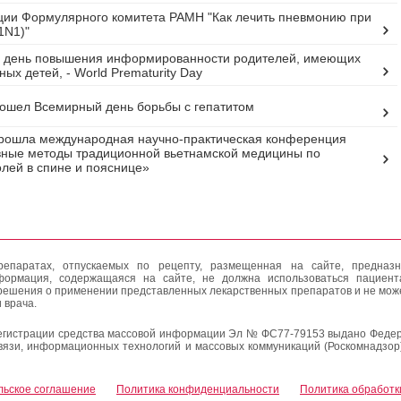
ии Формулярного комитета РАМН "Как лечить пневмонию при
1N1)"
 день повышения информированности родителей, имеющих
ых детей, - World Prematurity Day
ошел Всемирный день борьбы с гепатитом
рошла международная научно-практическая конференция
ные методы традиционной вьетнамской медицины по
лей в спине и пояснице»
епаратах, отпускаемых по рецепту, размещенная на сайте, предназн
формация, содержащаяся на сайте, не должна использоваться пациен
решения о применении представленных лекарственных препаратов и не мож
 врача.
егистрации средства массовой информации Эл № ФС77-79153 выдано Федер
вязи, информационных технологий и массовых коммуникаций (Роскомнадзор
льское соглашение
Политика конфиденциальности
Политика обработк