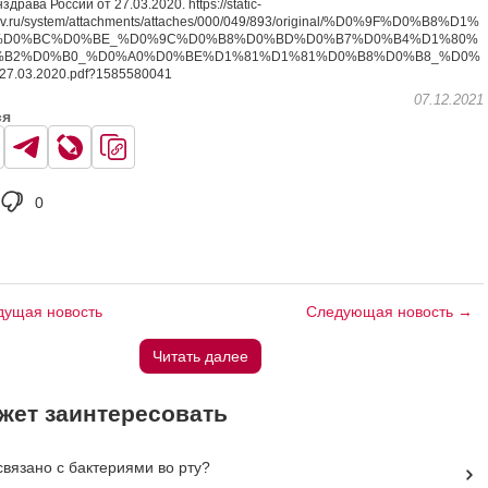
рава России от 27.03.2020. https://static-
ov.ru/system/attachments/attaches/000/049/893/original/%D0%9F%D0%B8%D1%
%D0%BC%D0%BE_%D0%9C%D0%B8%D0%BD%D0%B7%D0%B4%D1%80%
%B2%D0%B0_%D0%A0%D0%BE%D1%81%D1%81%D0%B8%D0%B8_%D0%
.03.2020.pdf?1585580041
07.12.2021
ся
0
ущая новость
Следующая новость →
Читать далее
жет заинтересовать
вязано с бактериями во рту?