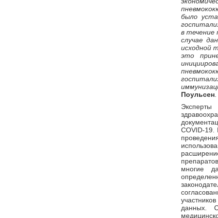
экономич
пневмокок
было уста
госпитализ
в течение 
случае да
исходной т
это прин
иницииро
пневмокок
госпитал
иммунизац
Поульсен
.
Эксперты
здравоохр
документа
COVID-19. 
проведени
использова
расширени
препаратов
многие д
определе
законода
согласова
участников
данных. 
медицинс