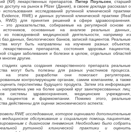
ний (КИ) лекарственных препаратов.
Питер Поульсен
, старший
о доступу на рынок в Pfizer (Дания), в своем докладе рассказал о
е использования исследований рутинной клинической практики
d Evidence, RWE) и данных рутинной клинической практики (Real
a, RWD) для принятия решений в сфере здравоохранения.
 это доказательства, собираемые на регулярной основе из
х источников, основанные на анализе реальных данных,
х из повседневной медицинской деятельности, например из
 баз данных, биологических банков, записей пациентов. Реальные
ьства могут быть направлены на изучение разных объектов:
х лекарственных препаратов, состояния здоровья пациентов,
ой стадии заболевания и болезни в целом, отдельных областей
 многие другие.
 стадиях цикла создания лекарственного препарата реальные
ьства могут быть полезны для разных участников процесса.
, на этапе разработки они помогают регуляторам,
ированным контролирующим органам, самим компаниям, а также
оценить перспективы будущего продукта. Затем эта информация
 направлена уже на более широкий круг заинтересованных лиц:
стов системы здравоохранения, медицинские учреждения,
ров, пациентов и фармкомпании. Помимо этого, реальные
ства действенны для оценки экономического аспекта:
провели RWE исследование, которое оценивало дополнительные
а медицинское обслуживание и социальную помощь пациентам,
зированным с диагнозом пневмония. Необходимо было собрать
еальной рутинной клинической практики и оценить