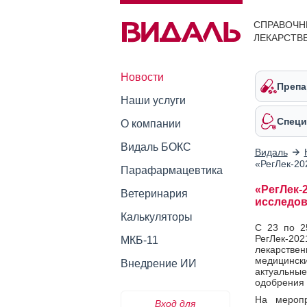
СПРАВОЧН
ЛЕКАРСТВ
Новости
Препа
Наши услуги
Специ
О компании
Видаль БОКС
Видаль
«РегЛек-20
Парафармацевтика
«РегЛек-
Ветеринария
исследов
Калькуляторы
C 23 по 2
РегЛек-2
МКБ-11
лекарстве
медицинск
Внедрение ИИ
актуальные
одобрения
На меропр
Вход для