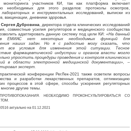
о мониторинга участников КИ, так как платформа включает
во необходимых для этого разделов: протоколы осмотров,
ы лабораторных и инструментальных исследований, выписки из
в, вакцинации, дневники здоровья.
ю
Сергея Дубровина
, директора отдела клинических исследований
ссия, совместные усилия регуляторов и медицинского сообщества
озволить адаптировать данную систему под цели КИ:
«На данный
в ЕМИАС нет некоторых необходимых функций для
ления наших задач. Но я с радостью могу сказать, что
ют все условия для изменения этой ситуации. Тесное
ствие фармацевтической индустрии и органов власти могло
льно упростить процедуры проведения и контроля клинических
ний в области электронной медицинской документации»,
–
тировал эксперт.
практической конференции РегЛек-2021 также осветили вопросы
чества и разработки лекарственных препаратов, оптимизацию
ких процессов в этой сфере, способы ускорения регуляторных
 многие другие темы.
ПРОТИВОПОКАЗАНИЯ. НЕОБХОДИМО ПРОКОНСУЛЬТИРОВАТЬСЯ СО
ТОМ.
516 актуально на 01.12.2021