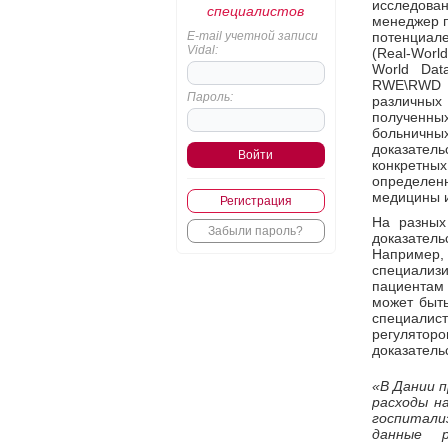
исследова
специалистов
менеджер п
E-mail учетной записи
потенциал
Vidal:
(Real-Worl
World Dat
RWE\RWD –
Пароль:
различны
полученны
больничных
доказател
конкретны
определенн
медицины и
Регистрация
На разных
Забыли пароль?
доказател
Например
специализ
пациентам 
может быть
специали
регулято
доказатель
«В Дании 
расходы н
госпитали
данные р