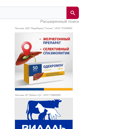
Расширенный поиск
Реклама. ЗАО "ФармФирма "Сотекс", ИНН 771
5240941
Реклама. АО "Видаль Рус", ИНН 772
8043605