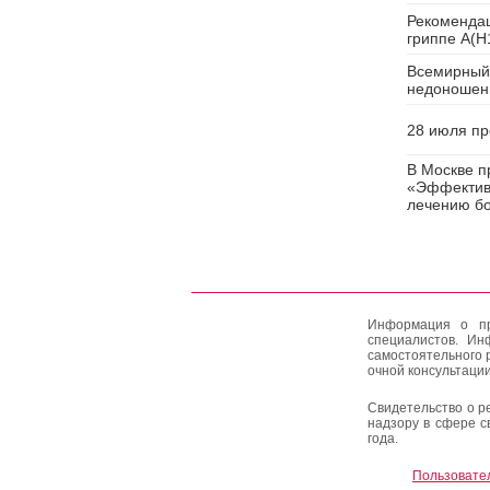
Рекомендац
гриппе A(H
Всемирный
недоношенн
28 июля пр
В Москве п
«Эффектив
лечению бо
Информация о пр
специалистов. Ин
самостоятельного 
очной консультации
Свидетельство о р
надзору в сфере с
года.
Пользовате