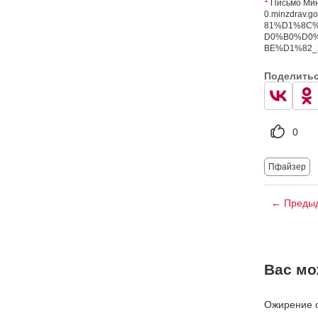
Письмо Минзд
0.minzdrav.g
81%D1%8C
D0%B0%D0
BE%D1%82_27
Поделить
0
Пфайзер
← Предыд
Вас мо
Ожирение с