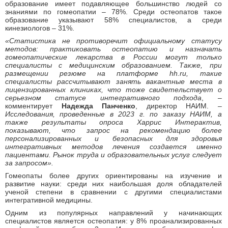
образование имеет подавляющее большинство людей со
знаниями по гомеопатии – 78%. Среди остеопатов такое
образование указывают 58% специалистов, а среди
кинезиологов – 31%.
«Статистика не противоречит официальному статусу
методов: практиковать остеопатию и назначать
гомеопатические лекарства в России могут только
специалисты с медицинским образованием. Также, при
размещении резюме на платформе hh.ru, такие
специалисты рассчитывают занять вакантные места в
лицензированных клиниках, что тоже свидетельствует о
серьезном статусе интегративного подхода
, –
комментирует
Надежда Панченко
, директор НАИМ. –
Исследования, проведенные в 2023 г. по заказу НАИМ, а
также результаты опроса Харрис Интерактив,
показывают, что запрос на рекомендацию более
персонализированных и безопасных для здоровья
интегративных методов лечения создается именно
пациентами. Рынок труда и образовательных услуг следует
за запросом».
Гомеопаты более других ориентированы на изучение и
развитие науки: среди них наибольшая доля обладателей
ученой степени в сравнении с другими специалистами
интегративной медицины.
Одним из популярных направлений у начинающих
специалистов является остеопатия: у 8% проанализированных