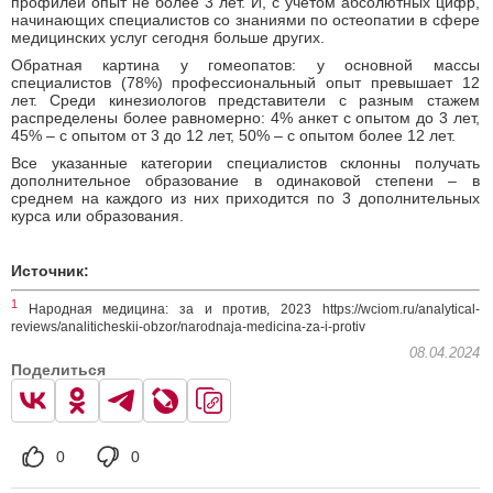
профилей опыт не более 3 лет. И, с учетом абсолютных цифр,
начинающих специалистов со знаниями по остеопатии в сфере
медицинских услуг сегодня больше других.
Обратная картина у гомеопатов: у основной массы
специалистов (78%) профессиональный опыт превышает 12
лет. Среди кинезиологов представители с разным стажем
распределены более равномерно: 4% анкет с опытом до 3 лет,
45% – с опытом от 3 до 12 лет, 50% – с опытом более 12 лет.
Все указанные категории специалистов склонны получать
дополнительное образование в одинаковой степени – в
среднем на каждого из них приходится по 3 дополнительных
курса или образования.
Источник:
1
Народная медицина: за и против, 2023 https://wciom.ru/analytical-
reviews/analiticheskii-obzor/narodnaja-medicina-za-i-protiv
08.04.2024
Поделиться
0
0