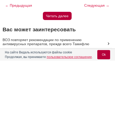
← Предыдущая
Следующая →
Читать далее
Вас может заинтересовать
ВОЗ повторяет рекомендации по применению
антивирусных препаратов, прежде всего Тамифлю
На сайте Видаль используются файлы cookie
Новый фармазавод открыт в Южном Казахстане
Ok
Продолжая, вы принимаете
пользовательское соглашение
.
Первый дженерик Актоса
Вход для специалистов
Эпидемическая ситуация по гриппу в России остается в
пределах нормы
E-mail учетной записи Vidal:
5-я Всероссийская научно-практическая конференция с
международным участием «Анестезиология и интенсивная
терапия в онкологии
Пароль:
Реклама