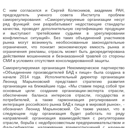
С ним согласился и Сергей Колесников, академик РАН,
председатель ученого совета Института проблем
саморегулирования: «Саморегулируемые организации несут
ряд функций: они разрабатывают недостающие стандарты
качества, проводят дополнительную сертификацию продукции
и выступают третейскими судьями в урегулировании
конфликтных ситуаций». Без таких объединений участников
рынка могут возникнуть необоснованные законодательные
ограничения, что понизит экономическую емкость рынка и
ограничения рекламы, отрасль может быть дискредитирована
действиями мошенников и безнаказанной травлей со стороны
СМИ в условиях отсутствия консолидированной защиты.
Саморегулируемая организация Некоммерческое партнерство
«Объединение производителей БАД к пище» была создана в
начале 2014 года. Исполнительный директор организации
Леонид Марьяновский представил стратегию развития
организации на ближайшие годы. «Мы ставим перед собой три
основные цели: создание организации-эксперта отрасли,
обеспечение баланса интересов отрасли, государства и
потребителей, а также гармонизация регулирования и
интеграция российского рынка БАД к пище в мировой рынок», -
обозначил Леонид Марьяновский. Он также указал, что в
следующем году организация будет работать по ряду
направлений: организация взаимодействия с регуляторами
отрасли, борьба с недобросовестным предпринимательством и
фальсификатом, налаживание взаимоотношений с научным