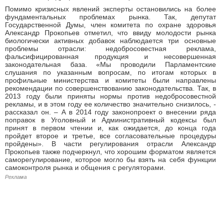
Помимо кризисных явлений эксперты остановились на более
фундаментальных проблемах рынка. Так, депутат
Государственной Думы, член комитета по охране здоровья
Александр Прокопьев отметил, что ввиду молодости рынка
биологически активных добавок наблюдается три основные
проблемы отрасли: недобросовестная реклама,
фальсифицированная продукция и несовершенная
законодательная база. «Мы проводили Парламентские
слушания по указанным вопросам, по итогам которых в
профильные министерства и комитеты были направлены
рекомендации по совершенствованию законодательства. Так, в
2013 году были приняты нормы против недобросовестной
рекламы, и в этом году ее количество значительно снизилось, -
рассказал он. – А в 2014 году законопроект о внесении ряда
поправок в Уголовный и Административный кодексы был
принят в первом чтении и, как ожидается, до конца года
пройдет второе и третье, все согласовательные процедуры
пройдены». В части регулирования отрасли Александр
Прокопьев также подчеркнул, что хорошим форматом является
саморегулирование, которое могло бы взять на себя функции
самоконтроля рынка и общения с регуляторами.
Реклама