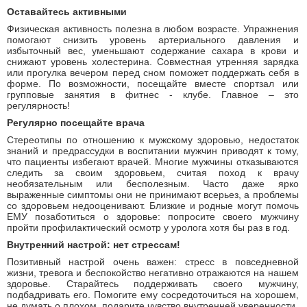
Оставайтесь активными
Физическая активность полезна в любом возрасте. Упражнения
помогают снизить уровень артериального давления и
избыточный вес, уменьшают содержание сахара в крови и
снижают уровень холестерина. Совместная утренняя зарядка
или прогулка вечером перед сном поможет поддержать себя в
форме. По возможности, посещайте вместе спортзал или
групповые занятия в фитнес - клубе. Главное – это
регулярность!
Регулярно посещайте врача
Стереотипы по отношению к мужскому здоровью, недостаток
знаний и предрассудки в воспитании мужчин приводят к тому,
что пациенты избегают врачей. Многие мужчины отказываются
следить за своим здоровьем, считая поход к врачу
необязательным или бесполезным. Часто даже ярко
выраженные симптомы они не принимают всерьез, а проблемы
со здоровьем недооценивают. Близкие и родные могут помочь
ЕМУ позаботиться о здоровье: попросите своего мужчину
пройти профилактический осмотр у уролога хотя бы раз в год.
Внутренний настрой: нет стрессам!
Позитивный настрой очень важен: стресс в повседневной
жизни, тревога и беспокойство негативно отражаются на нашем
здоровье. Старайтесь поддерживать своего мужчину,
подбадривать его. Помогите ему сосредоточиться на хорошем,
не думать о плохом, подарите чувство внутренней уверенности.