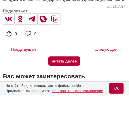
29.11.2017
Поделиться
0
0
← Предыдущая
Следующая →
Читать далее
Вас может заинтересовать
На сайте Видаль используются файлы cookie
Ok
Всемирный день без табака
Продолжая, вы принимаете
пользовательское соглашение
.
Конференция «Профилактика и лечение ВИЧ/СПИДа в
Республике Беларусь: итоги и перспективы»
Вход для специалистов
Новые данные по безопасности лекарственного препарата
Амбробене
E-mail учетной записи Vidal:
7-й Московский международный курс под эгидой ISUOG и