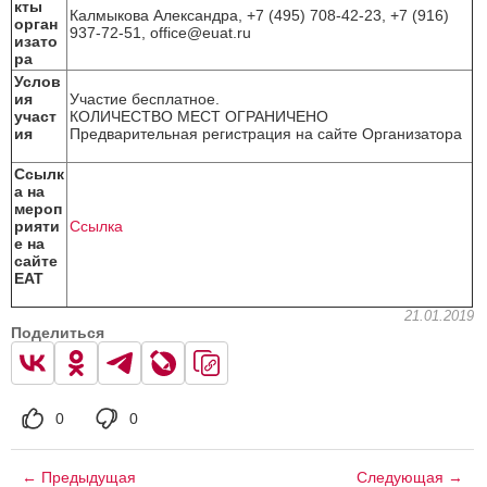
кты
Калмыкова Александра, +7 (495) 708-42-23, +7 (916)
орган
937-72-51, office@euat.ru
изато
ра
Услов
ия
Участие бесплатное.
участ
КОЛИЧЕСТВО МЕСТ ОГРАНИЧЕНО
ия
Предварительная регистрация на сайте Организатора
Ссылк
а на
мероп
рияти
Ссылка
е на
сайте
ЕАТ
21.01.2019
Поделиться
0
0
← Предыдущая
Следующая →