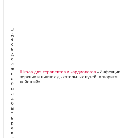
З
д
е
с
ь
д
о
л
ж
Школа для терапевтов и кардиологов
«Инфекции
н
верхних и нижних дыхательных путей, алгоритм
а
действий»
б
ы
л
а
б
ы
т
ь
р
е
к
л