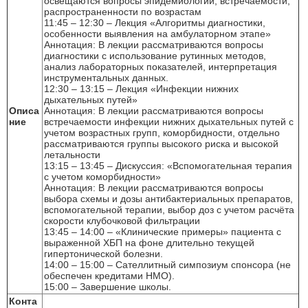
освещаются вопросы эпидемиологии, встречаемости,
распространенности по возрастам
11:45 – 12:30 – Лекция «Алгоритмы диагностики,
особенности выявления на амбулаторном этапе»
Аннотация: В лекции рассматриваются вопросы
диагностики с использование рутинных методов,
анализ лабораторных показателей, интерпретация
инструментальных данных.
12:30 – 13:15 – Лекция «Инфекции нижних
дыхательных путей»
Описа
Аннотация: В лекции рассматриваются вопросы
ние
встречаемости инфекции нижних дыхательных путей с
учетом возрастных групп, коморбидности, отдельно
рассматриваются группы высокого риска и высокой
летальности
13:15 – 13:45 – Дискуссия: «Вспомогательная терапия
с учетом коморбидности»
Аннотация: В лекции рассматриваются вопросы
выбора схемы и дозы антибактериальных препаратов,
вспомогательной терапии, выбор доз с учетом расчёта
скорости клубочковой фильтрации
13:45 – 14:00 – «Клинические примеры» пациента с
выраженной ХБП на фоне длительно текущей
гипертонической болезни.
14:00 – 15:00 – Сателлитный симпозиум спонсора (не
обеспечен кредитами НМО).
15:00 – Завершение школы.
Конта