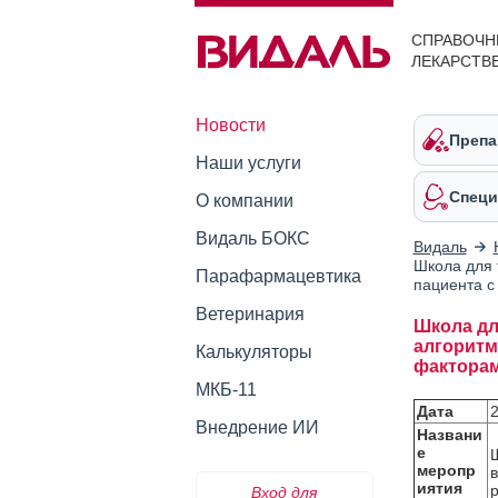
СПРАВОЧН
ЛЕКАРСТВ
Новости
Препа
Наши услуги
Специ
О компании
Видаль БОКС
Видаль
Школа для 
Парафармацевтика
пациента с
Ветеринария
Школа дл
алгоритм
Калькуляторы
факторам
МКБ-11
Дата
2
Внедрение ИИ
Названи
е
меропр
иятия
р
Вход для