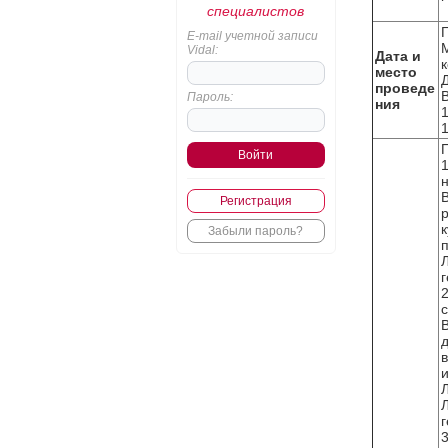
специалистов
Г
E-mail учетной записи
Vidal:
Дата и
к
место
Д
проведе
Пароль:
ния
1
1
Регистрация
Забыли пароль?
п
г
2
Л
г