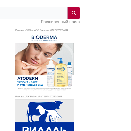
Расширенный поиск
Реклама. ООО «НАОС Восток», ИНН 772
0394094
Реклама. АО "Видаль Рус", ИНН 772
8043605