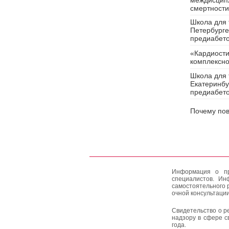
междисципл
смертности
Школа для 
Петербурге
предиабет
«Кардиости
комплексно
Школа для 
Екатеринбу
предиабет
Почему пов
Информация о пр
специалистов. Ин
самостоятельного 
очной консультации
Свидетельство о р
надзору в сфере с
года.