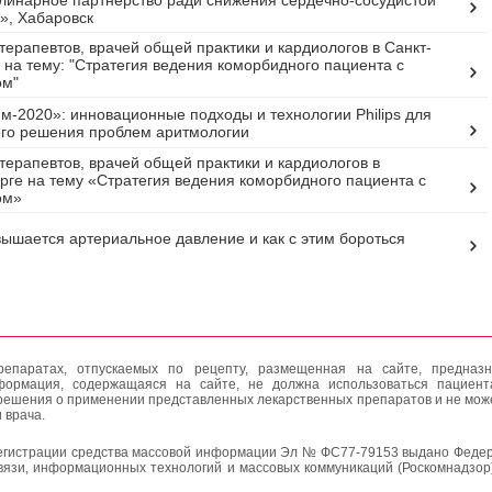
инарное партнерство ради снижения сердечно-сосудистой
», Хабаровск
терапевтов, врачей общей практики и кардиологов в Санкт-
 на тему: "Стратегия ведения коморбидного пациента с
ом"
м-2020»: инновационные подходы и технологии Philips для
го решения проблем аритмологии
терапевтов, врачей общей практики и кардиологов в
рге на тему «Стратегия ведения коморбидного пациента с
ом»
ышается артериальное давление и как с этим бороться
епаратах, отпускаемых по рецепту, размещенная на сайте, предназн
формация, содержащаяся на сайте, не должна использоваться пациен
решения о применении представленных лекарственных препаратов и не мож
 врача.
егистрации средства массовой информации Эл № ФС77-79153 выдано Федер
вязи, информационных технологий и массовых коммуникаций (Роскомнадзор