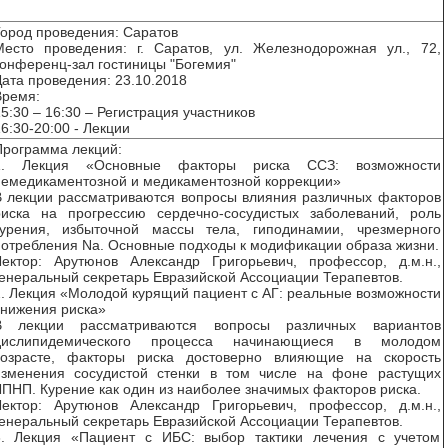
ород проведения: Саратов
Место проведения: г. Саратов, ул. Железнодорожная ул., 72,
онференц-зал гостиницы "Богемия"
ата проведения: 23.10.2018
Время:
5:30 – 16:30 – Регистрация участников
6:30-20:00 - Лекции
Программа лекций:
1. Лекция «Основные факторы риска ССЗ: возможности
немедикаментозной и медикаментозной коррекции»
В лекции рассматриваются вопросы влияния различных факторов
риска на прогрессию сердечно-сосудистых заболеваний, роль
курения, избыточной массы тела, гиподинамии, чрезмерного
отребления Na. Основные подходы к модификации образа жизни.
Лектор: Арутюнов Александр Григорьевич, профессор, д.м.н.,
енеральный секретарь Евразийской Ассоциации Терапевтов.
. Лекция «Молодой курящий пациент с АГ: реальные возможности
снижения риска»
В лекции рассматриваются вопросы различных вариантов
дислипидемического процесса начинающиеся в молодом
возрасте, факторы риска достоверно влияющие на скорость
изменения сосудистой стенки в том числе на фоне растущих
ПНП. Курение как один из наиболее значимых факторов риска.
Лектор: Арутюнов Александр Григорьевич, профессор, д.м.н.,
енеральный секретарь Евразийской Ассоциации Терапевтов.
3. Лекция «Пациент с ИБС: выбор тактики лечения с учетом