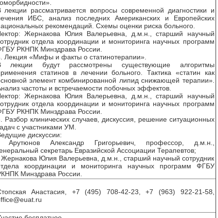
коморбидности».
В лекции рассматривается вопросы современной диагностики и
лечения ИБС, анализ последних Американских и Европейских
ациональных рекомендаций. Схемы оценки риска больного.
Лектор: Жернакова Юлия Валерьевна, д.м.н., старший научный
сотрудник отдела координации и мониторинга научных программ
ФГБУ РКНПК Минздрава России.
. Лекция «Мифы и факты о статинотерапии».
В лекции будут рассмотрены существующие алгоритмы
применения статинов в лечении больного. Тактика «статин как
основной элемент комбинированной липид снижающей терапии».
нализ частоты и встречаемости побочных эффектов.
Лектор: Жернакова Юлия Валерьевна, д.м.н., старший научный
сотрудник отдела координации и мониторинга научных программ
ФГБУ РКНПК Минздрава России.
. Разбор клинических случаев, дискуссия, решение ситуационных
адач с участниками УМ.
едущие дискуссии:
- Арутюнов Александр Григорьевич, профессор, д.м.н.,
енеральный секретарь Евразийской Ассоциации Терапевтов;
 Жернакова Юлия Валерьевна, д.м.н., старший научный сотрудник
отдела координации и мониторинга научных программ ФГБУ
РКНПК Минздрава России.
Стопская Анастасия, +7 (495) 708-42-23, +7 (963) 922-21-58,
ffice@euat.ru
частие бесплатное.