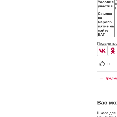
Условия
участия
П
Ссылка
на
меропр
иятие на
сайте
ЕАТ
Поделить
0
← Предыд
Вас мо
Школа для 