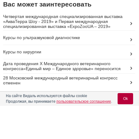
Вас может заинтересовать
Четвертая международная специализированная выставка
«АкваТерра Шоу - 2019» и Первая международная
специализированная выставка «ExpoZooUA – 2019»
Курсы по ультразвуковой диагностике
Курсы по хирургии
Дата проведения X Международного ветеринарного
конгресса«Единый мир – Единое здоровье» переносится
28 Московский международный ветеринарный конгресс
отменен
Реклама
На сайте Видаль используются файлы cookie
Ok
Продолжая, вы принимаете
пользовательское соглашение
.
Вход для специалистов
E-mail учетной записи Vidal: