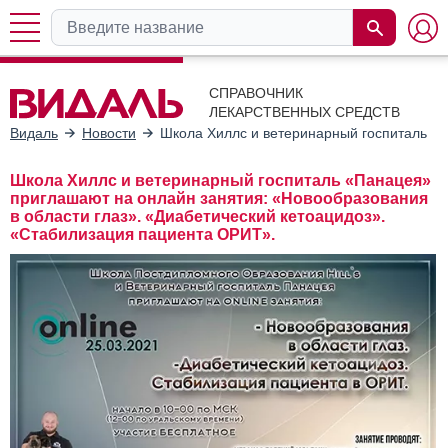
СПРАВОЧНИК
ЛЕКАРСТВЕННЫХ СРЕДСТВ
Видаль
Новости
Школа Хиллс и ветеринарный госпиталь «П
Школа Хиллс и ветеринарный госпиталь «Панацея»
приглашают на онлайн занятия: «Новообразования
в области глаз». «Диабетический кетоацидоз».
«Стабилизация пациента ОРИТ».