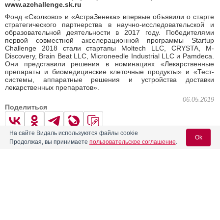
www.
azchallenge
.
sk
.ru
Фонд «Сколково» и «АстраЗенека» впервые объявили о старте
стратегического партнерства в научно-исследовательской и
образовательной деятельности в 2017 году. Победителями
первой совместной акселерационной программы Startup
Challenge 2018 стали стартапы Moltech LLC, CRYSTA, M-
Discovery, Brain Beat LLC, Microneedle Industrial LLC и Pamdeca.
Они представили решения в номинациях «Лекарственные
препараты и биомедицинские клеточные продукты» и «Тест-
системы, аппаратные решения и устройства доставки
лекарственных препаратов».
06.05.2019
Поделиться
На сайте Видаль используются файлы cookie
Ok
Продолжая, вы принимаете
пользовательское соглашение
.
0
0
АстраЗенека
Вход для специалистов
E-mail учетной записи Vidal:
← Предыдущая
Следующая →
Читать далее