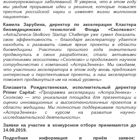
жизнеугрожающих заболеваний. Я уверена, что в этом году
мы увидим прорывные идеи и решения, которые повысят
престиж российской науки и изменят жизни миллионов
пациентов».
Камила Зарубина, директор по акселерации Кластера
биомедицинских технологий Фонда «Сколково»:
«
AstraZeneca
-
Skolkovo
Startup
Challenge
уже сумел доказать
свою эффективность – благодаря акселератору удается
находить и развивать самые яркие проекты в области
биомедицины. Участники прошлого года
значительно
продвинулись в своих разработках, стали активными
участниками экосистемы «Сколково» и продолжают научное
сотрудничество с компанией «АстраЗенека». Мы ожидаем,
что участники акселератора в этом году вновь предложат
интересные и перспективные проекты, а наш акселератор
поможет продвинуться им на новый уровень
».
Елизавета Рождественская, исполнительный директор
Primer
Capital
:
«Программа акселерации «АстраЗенека» -
Сколково — это уникальная площадка для презентации и
оценки инновационных и высокотехнологичных проектов в
области медицины. Мы полностью поддерживаем политику
«АстраЗенека» с курсом на развитие научно-
исследовательской деятельности».
Заявки на участие в конкурсном отборе принимаются
до
14.08.2019.
Подробная информация и приём заявок: