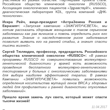
участников из разных областей. Партнерами проекта стали:
Российское общество клинической онкологии (RUSSCO),
Ассоциация онкологических пациентов «Здравствуй!», клинико-
диагностическая лаборатория KDL, группа компаний «ДНК-
технологии».
Искра Рейч, вице-президент «АстраЗенека Россия и
Евразия»:
«Запуская кампанию «ЗАЖГИЛУЧСВЕТА», мы
хотим рассказать здоровым женщинам о таком серьезном
заболевании как рак яичников и помочь определить риск его
развития. Знание о наследственном риске заболевания
позволит выявить его на ранней стадии, а значит спасти
тысячи жизней».
Сергей Тюляндин, профессор, председатель Российского
общества клинической онкологии «
RUSSCO
»:
«В рамках
программы
RUSSCO
по совершенствованию молекулярно-
генетической диагностики у врачей есть возможность
проведения бесплатного молекулярно-генетического
тестирования у больных с онкологическими заболеваниями
для выбора наиболее эффективной терапии. В рамках
Кампании «ЗАЖГИЛУЧСВЕТА» появилась возможность
определения носительства мутаций генов
BRCA
у здоровых
людей для профилактики и ранней диагностики опухолевых
заболеваний».
Пришло время зажечь луч света, который может спасти
тысячи жизней!
11.04.2017