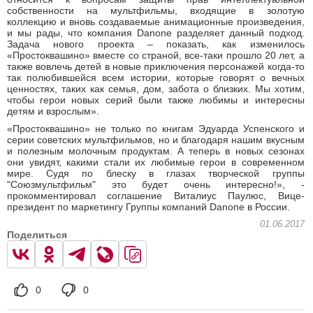
собственности на мультфильмы, входящие в золотую
коллекцию и вновь создаваемые анимационные произведения,
и мы рады, что компания Danone разделяет данный подход.
Задача нового проекта – показать, как изменилось
«Простоквашино» вместе со страной, все-таки прошло 20 лет, а
также вовлечь детей в новые приключения персонажей когда-то
так полюбившейся всем истории, которые говорят о вечных
ценностях, таких как семья, дом, забота о близких. Мы хотим,
чтобы герои новых серий были также любимы и интересны
детям и взрослым».
«Простоквашино» не только по книгам Эдуарда Успенского и
серии советских мультфильмов, но и благодаря нашим вкусным
и полезным молочным продуктам. А теперь в новых сезонах
они увидят, какими стали их любимые герои в современном
мире. Судя по блеску в глазах творческой группы
"Союзмультфильм" это будет очень интересно!», -
прокомментировал соглашение Виталиус Паулюс, Вице-
президент по маркетингу Группы компаний Danone в России.
01.06.2017
Поделиться
0
0