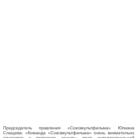
Председатель правления «Союзмультфильма» Юлиана
Слащева: «Команда «Союзмультфильма» очень внимательно
относится к вопросам защиты прав интеллектуальной