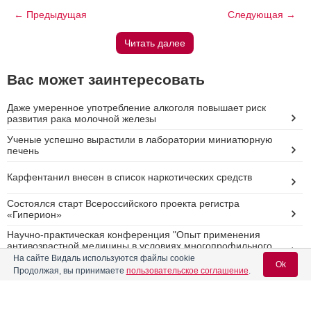
← Предыдущая
Следующая →
Читать далее
Вас может заинтересовать
Даже умеренное употребление алкоголя повышает риск
развития рака молочной железы
Ученые успешно вырастили в лаборатории миниатюрную
печень
Карфентанил внесен в список наркотических средств
Состоялся старт Всероссийского проекта регистра
«Гиперион»
Научно-практическая конференция "Опыт применения
антивозрастной медицины в условиях многопрофильного
стационара"
На сайте Видаль используются файлы cookie
Ok
Продолжая, вы принимаете
пользовательское соглашение
.
Реклама