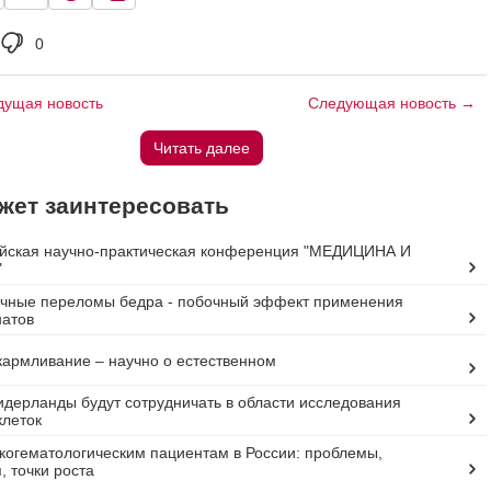
0
ущая новость
Следующая новость →
Читать далее
жет заинтересовать
йская научно-практическая конференция "МЕДИЦИНА И
"
ичные переломы бедра - побочный эффект применения
атов
кармливание – научно о естественном
идерланды будут сотрудничать в области исследования
клеток
огематологическим пациентам в России: проблемы,
, точки роста