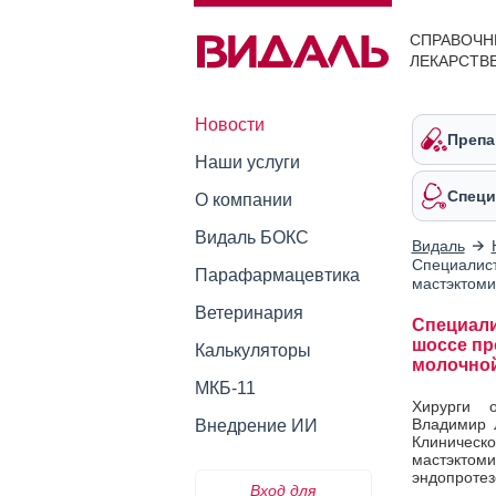
СПРАВОЧН
ЛЕКАРСТВ
Новости
Препа
Наши услуги
Специ
О компании
Видаль БОКС
Видаль
Специалис
Парафармацевтика
мастэктоми
Ветеринария
Специали
шоссе пр
Калькуляторы
молочно
МКБ-11
Хирурги 
Владимир 
Внедрение ИИ
Клиничес
мастэкто
эндопротез
Вход для