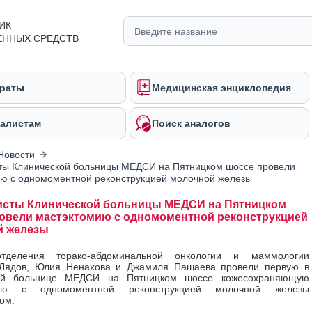
ИК
ЕННЫХ СРЕДСТВ
раты
Медицинская энциклопедия
алистам
Поиск аналогов
Новости
ты Клинической больницы МЕДСИ на Пятницком шоссе провели
ю с одномоментной реконструкцией молочной железы
сты Клинической больницы МЕДСИ на Пятницком
овели мастэктомию с одномоментной реконструкцией
й железы
отделения торако-абдоминальной онкологии и маммологии
Лядов, Юлия Ненахова и Джамиля Пашаева провели первую в
кой больнице МЕДСИ на Пятницком шоссе кожесохраняющую
мию с одномоментной реконструкцией молочной железы
ом.