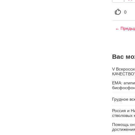
0
← Предыд
Вас мо
V Всеросси
КАЧЕСТВО
EMA: атип
бисфосфон
Грудное вс
Россия и Н
стволовых 
Помощь онк
достижения