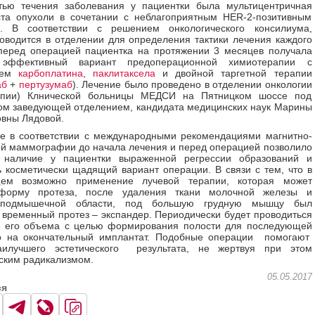
тью течения заболевания у пациентки была мультицентричная
та опухоли в сочетании с неблагоприятным HER-2-позитивным
. В соответствии с решением онкологического консилиума,
оводится в отделении для определения тактики лечения каждого
перед операцией пациентка на протяжении 3 месяцев получала
 эффективный вариант предоперационной химиотерапии с
ием
карбоплатина
,
паклитаксела
и двойной таргетной терапии
аб
+
пертузумаб
). Лечение было проведено в отделении онкологии
апии) Клнической больницы МЕДСИ на Пятницком шоссе под
ом заведующей отделением, кандидата медицинских наук Марины
вны Лядовой.
е в соответствии с международными рекомендациями магнитно-
й маммографии до начала лечения и перед операцией позволило
ь наличие у пациентки выраженной регрессии образований и
 косметически щадящий вариант операции. В связи с тем, что в
ем возможно применение лучевой терапии, которая может
форму протеза, после удаления ткани молочной железы и
и подмышечной области, под большую грудную мышцу был
 временный протез – экспандер. Периодически будет проводиться
е его объема с целью формирования полости для последующей
о на окончательный имплантат. Подобные операции помогают
аилучшего эстетического результата, не жертвуя при этом
ским радикализмом.
05.05.2017
ся