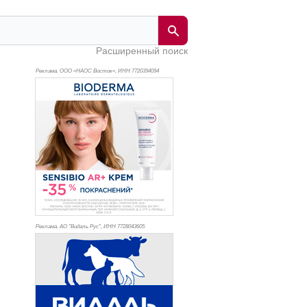
Расширенный поиск
Реклама. ООО «НАОС Восток», ИНН 772
0394094
Реклама. АО "Видаль Рус", ИНН 772
8043605