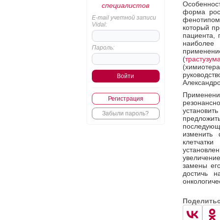
Особеннос
специалистов
форма рос
E-mail учетной записи
фенотипом
Vidal:
который пр
пациента, 
наиболее
Пароль:
применен
(
трастузум
(химиотер
руководств
Александро
Применени
Регистрация
резонансно
установит
Забыли пароль?
предложить
последующ
изменить 
клетчатк
установлен
увеличени
замены ег
достичь н
онкологиче
Поделить