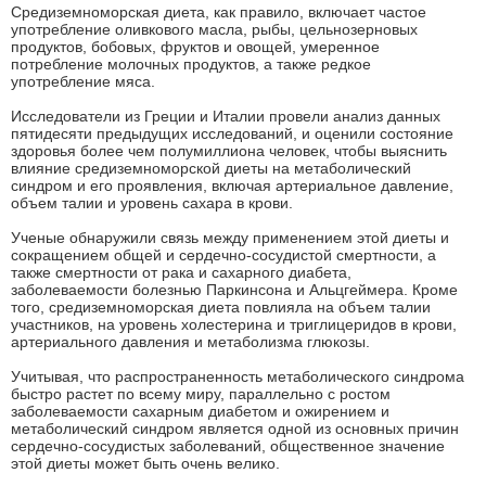
Средиземноморская диета, как правило, включает частое
употребление оливкового масла, рыбы, цельнозерновых
продуктов, бобовых, фруктов и овощей, умеренное
потребление молочных продуктов, а также редкое
употребление мяса.
Исследователи из Греции и Италии провели анализ данных
пятидесяти предыдущих исследований, и оценили состояние
здоровья более чем полумиллиона человек, чтобы выяснить
влияние средиземноморской диеты на метаболический
синдром и его проявления, включая артериальное давление,
объем талии и уровень сахара в крови.
Ученые обнаружили связь между применением этой диеты и
сокращением общей и сердечно-сосудистой смертности, а
также смертности от рака и сахарного диабета,
заболеваемости болезнью Паркинсона и Альцгеймера. Кроме
того, средиземноморская диета повлияла на объем талии
участников, на уровень холестерина и триглицеридов в крови,
артериального давления и метаболизма глюкозы.
Учитывая, что распространенность метаболического синдрома
быстро растет по всему миру, параллельно с ростом
заболеваемости сахарным диабетом и ожирением и
метаболический синдром является одной из основных причин
сердечно-сосудистых заболеваний, общественное значение
этой диеты может быть очень велико.