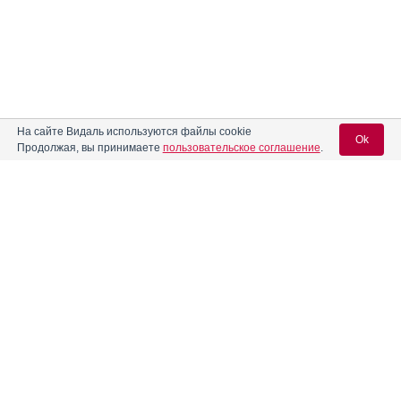
На сайте Видаль используются файлы cookie
Ok
Продолжая, вы принимаете
пользовательское соглашение
.
Вход для специалистов
E-mail учетной записи Vidal:
Пароль:
Реклама. ООО «Гриндекс Рус», ИНН 772
6548343