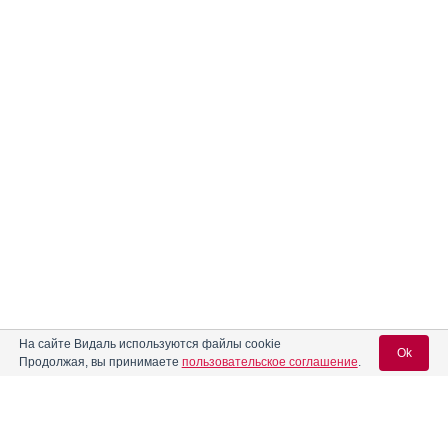
На сайте Видаль используются файлы cookie
Ok
Продолжая, вы принимаете
пользовательское соглашение
.
Реклама. ООО «ФЕРОН», ИНН 773
3047394
Вход для специалистов