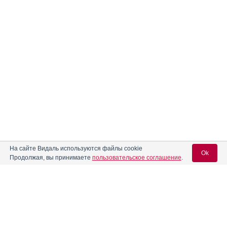
На сайте Видаль используются файлы cookie
Ok
Реклама. АО «Р-Фарм», ИНН 772
6311464
Продолжая, вы принимаете
пользовательское соглашение
.
Вход для специалистов
E-mail учетной записи Vidal: