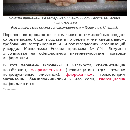
Помимо применения в ветеринарии, антибиотические вещества
используются
для стимуляции роста сельхозживотных
// Источник: Unsplash
Перечень ветпрепаратов, в том числе антимикробных средств,
которые можно будет продавать по рецепту или специальному
требованию ветеринарных и животноводческих организаций,
утвердил Минсельхоз России приказом №776. Документ
опубликован на официальном интернет-портале правовой
информации.
В этот перечень включены, в частности, спектиномицин,
новобиоцин,
хлорамфеникол
(левомицитин) (для лечения
непродуктивных животных),
флорфеникол
, триметоприм,
метенамин, бензилпенициллин и его соли,
клоксациллин
,
нафциллин и т.д.
Реклама