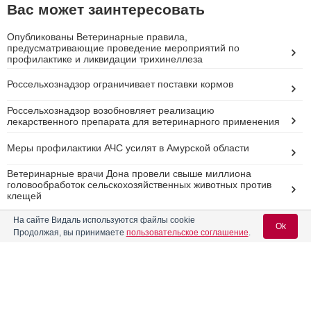
Вас может заинтересовать
Опубликованы Ветеринарные правила,
предусматривающие проведение мероприятий по
профилактике и ликвидации трихинеллеза
Россельхознадзор ограничивает поставки кормов
Россельхознадзор возобновляет реализацию
лекарственного препарата для ветеринарного применения
Меры профилактики АЧС усилят в Амурской области
Ветеринарные врачи Дона провели свыше миллиона
головообработок сельскохозяйственных животных против
клещей
На сайте Видаль используются файлы cookie
Реклама
Ok
Продолжая, вы принимаете
пользовательское соглашение
.
Вход для специалистов
E-mail учетной записи Vidal: