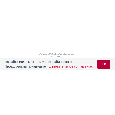
Реклама. ООО «Пфайзер Инновации»,
ИНН 770
3106050
На сайте Видаль используются файлы cookie
Ok
Продолжая, вы принимаете
пользовательское соглашение
.
Вход для специалистов
E-mail учетной записи Vidal:
Пароль: