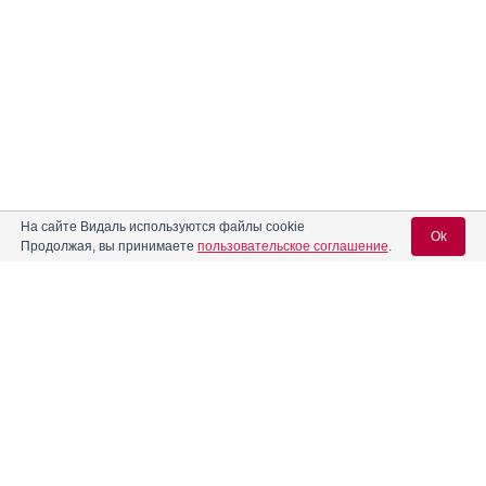
На сайте Видаль используются файлы cookie
Ok
Продолжая, вы принимаете
пользовательское соглашение
.
Вход для специалистов
E-mail учетной записи Vidal:
Пароль:
Реклама. НАО "СЕВЕРНАЯ ЗВЕЗДА", ИНН 772
0185196