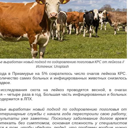
е выработан новый подход по оздоровлению поголовья КРС от лейкоза //
Источник: Unsplash
ода в Приамурье на 5% сократилось число очагов лейкоза КРС.
оличество самих больных и инфицированных животных снизилось
вдвое.
исследования скота на лейкоз проводятся весной, в очагах
я – четыре раза в год. Большая часть инфицированных и больных
одержится в ЛПХ.
рье выработан новый подход по оздоровлению поголовья от
Ветеринарные службы с начала года перестроили свою работу,
зультаты уже заметны. Поскольку заболевание долгое время
текать без симптомов, основная сложность у специалистов
ся в том, чтобы убедить людей, что проблему вообще нужно