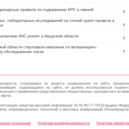
ринарные правила по содержанию КРС и свиней
ыс. лабораторных исследований на птичий грипп провели в
ье
лактики АЧС усилят в Амурской области
кой области стартовала кампания по ветеринарно-
у обследованию пасек
епаратах, отпускаемых по рецепту, размещенная на сайте, предназн
формация, содержащаяся на сайте, не должна использоваться пациен
решения о применении представленных лекарственных препаратов и не мож
 врача.
егистрации средства массовой информации Эл № ФС77-79153 выдано Федер
вязи, информационных технологий и массовых коммуникаций (Роскомнадзор
льское соглашение
Политика конфиденциальности
Политика обработк