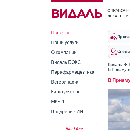
СПРАВОЧН
ЛЕКАРСТВ
Новости
Препа
Наши услуги
Специ
О компании
Видаль БОКС
Видаль
В Приамурь
Парафармацевтика
В Приаму
Ветеринария
Калькуляторы
МКБ-11
Внедрение ИИ
Вход для