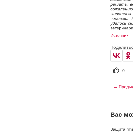
решать, в
сожалению
животных
человека. 
удалось сн
ветеринар
Источник
Поделить
0
← Предыд
Вас мо
Защита пти