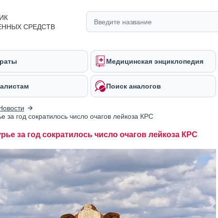
ИК
ЕННЫХ СРЕДСТВ
раты
Медицинская энциклопедия
алистам
Поиск аналогов
Новости
е за год сократилось число очагов лейкоза КРС
рье за год сократилось число очагов лейкоза КРС