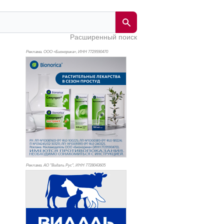
Расширенный поиск
Реклама. ООО «Бионорика», ИНН 772
9590470
Реклама. АО "Видаль Рус", ИНН 772
8043605