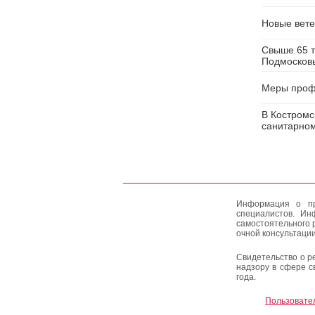
Новые вете
Свыше 65 т
Подмосков
Меры профи
В Костромс
санитарном
Информация о пр
специалистов. Ин
самостоятельного 
очной консультации
Свидетельство о р
надзору в сфере с
года.
Пользовате