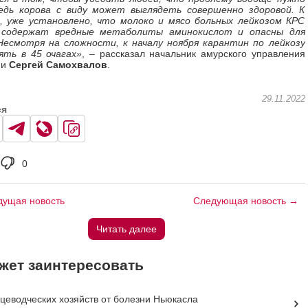
едь корова с виду может выглядеть совершенно здоровой. К
, уже установлено, что молоко и мясо больных лейкозом КРС
 содержат вредные метаболиты аминокислот и опасны для
Несмотря на сложности, к началу ноября карантин по лейкозу
ять в 45 очагах»
, – рассказал начальник амурского управления
ии
Сергей Самохвалов
.
29.11.2022
ся
0
ущая новость
Следующая новость →
Читать далее
жет заинтересовать
цеводческих хозяйств от болезни Ньюкасла