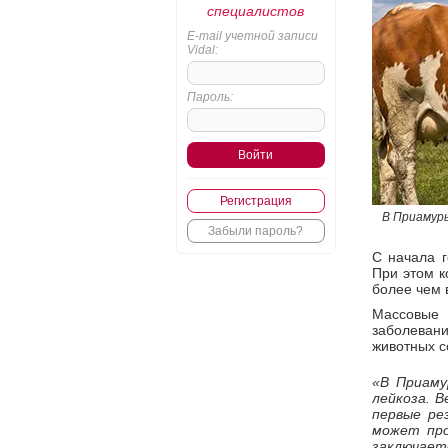
специалистов
E-mail учетной записи
Vidal:
Пароль:
Регистрация
В Приамурь
Забыли пароль?
С начала г
При этом к
более чем 
Массовые 
заболевани
животных с
«В Приаму
лейкоза. 
первые ре
может про
заключает