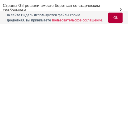
Страны G8 решили вместе бороться со старческим
слабоумием
На сайте Видаль используются файлы cookie
Ok
Продолжая, вы принимаете
пользовательское соглашение
.
Вручена первая премия "Молекула жизни"
ФОМС: правила ОМС скорректированы в связи с
распространением COVID-19
Вход для специалистов
Реклама
E-mail учетной записи Vidal:
Пароль:
Регистрация
Забыли пароль?