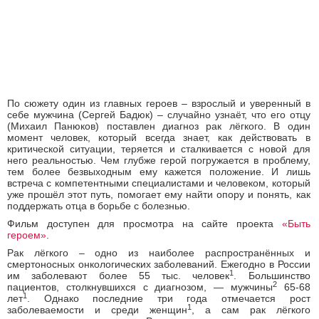
По сюжету один из главных героев – взрослый и уверенный в
себе мужчина (Сергей Бадюк) – случайно узнаёт, что его отцу
(Михаил Панюков) поставлен диагноз рак лёгкого. В один
момент человек, который всегда знает, как действовать в
критической ситуации, теряется и сталкивается с новой для
него реальностью. Чем глубже герой погружается в проблему,
тем более безвыходным ему кажется положение. И лишь
встреча с компетентными специалистами и человеком, который
уже прошёл этот путь, помогает ему найти опору и понять, как
поддержать отца в борьбе с болезнью.
Фильм доступен для просмотра на сайте проекта
«Быть
героем»
.
Рак лёгкого – одно из наиболее распространённых и
смертоносных онкологических заболеваний. Ежегодно в России
1
им заболевают более 55 тыс. человек
. Большинство
2
пациентов, столкнувшихся с диагнозом, — мужчины
65-68
1
лет
. Однако последние три года отмечается рост
1
заболеваемости и среди женщин
, а сам рак лёгкого