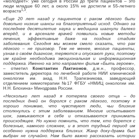
«молодеет»: уже сегодня в России до трети пациентов – это
люди младше 60 лет, а около 15% не достигли и 55-летнего
1,3
возраста
.
«Еще 20 лет назад у пациентов с раком лёгкого были
довольно низкие шансы на благоприятный исход. Однако за
последнее десятилетие наука и медицина шагнули далеко
вперёд, и в арсенале врачей появились новые методы
лечения, эффективные даже на поздних стадиях
заболевания. Сегодня мы можем смело сказать, что рак
лёгкого – не приговор. Тем не менее, многие пациенты,
узнав о своём диагнозе, теряются и опускают руки, поэтому
им крайне необходима эмоциональная и информационная
поддержка. Именно на это направлен фильм «Быть героем»
,
– отметил
Константин Лактионов
, д.м.н., профессор,
заместитель директора по лечебной работе НИИ клинической
онкологии им. акад. Н.Н. Трапезникова, заведующий
отделением химиотерапии №17 ФГБУ «НМИЦ онкологии им.
Н.Н. Блохина» Минздрава России.
«Несколько лет назад я потеряла своего отца – до
последних дней он боролся с раком лёгкого, поэтому я
хорошо понимаю, что чувствуют люди, чьи близкие
столкнулись с этим заболеванием. Многие испытывают
шок, замыкаются в себе и отказываются принимать
происходящее. Но нужно помнить, что тем, кто борется с
болезнью, намного сложнее, и в этот трудный период им
особенно нужна поддержка близких. Жанр доку-драма был
выбран не случайно. Нам было важно рассказать истории