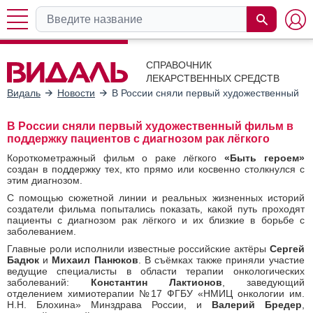
СПРАВОЧНИК
ЛЕКАРСТВЕННЫХ СРЕДСТВ
Видаль
Новости
В России сняли первый художественный фи
В России сняли первый художественный фильм в
поддержку пациентов с диагнозом рак лёгкого
Короткометражный фильм о раке лёгкого
«Быть героем»
создан в поддержку тех, кто прямо или косвенно столкнулся с
этим диагнозом.
С помощью сюжетной линии и реальных жизненных историй
создатели фильма попытались показать, какой путь проходят
пациенты с диагнозом рак лёгкого и их близкие в борьбе с
заболеванием.
Главные роли исполнили известные российские актёры
Сергей
Бадюк
и
Михаил Панюков
. В съёмках также приняли участие
ведущие специалисты в области терапии онкологических
заболеваний:
Константин Лактионов
, заведующий
отделением химиотерапии №17 ФГБУ «НМИЦ онкологии им.
Н.Н. Блохина» Минздрава России, и
Валерий Бредер
,