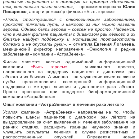
реальных пациентов и с помощью их примера вдохновить
тех, кто только начал лечение»
, – прокомментировала
Юлия
Писаренко
, автор и режиссёр фильма «Быть героем».
«Люди, столкнувшиеся с онкологическим заболеванием,
проходят тяжёлый путь, и каждого из них можно назвать
героем. Однако быть героем – совсем не просто. Надеемся,
что в нашем фильме пациенты с диагнозом рак лёгкого и их
близкие найдут поддержку и мотивацию противостоять
болезни и не опускать руки»
, – отметила
Евгения Логачева
,
медицинский директор направления «Онкология и редкие
заболевания» компании «АстраЗенека».
Фильм является частью одноимённой информационной
кампании
«Быть героем»
– уникального проекта,
направленного на поддержку пациентов с диагнозом рак
лёгкого и их близких. А именно – на улучшение качества жизни
путём предоставления всесторонней информационной
поддержки о методах лечения и диагностике рака лёгкого.
Проект проводится при поддержке биофармацевтической
компании «АстраЗенека».
Опыт компании «АстраЗенека» в лечении рака лёгкого
Усилия компании «АстраЗенека» направлены на то, чтобы
повысить шансы пациентов с диагнозом рак лёгкого на
выздоровление за счёт выявления и лечения заболевания на
ранних стадиях, расширить границы научного знания и
улучшить результаты лечения в случае резистентных и
распространенных опухолей. Определяя новые