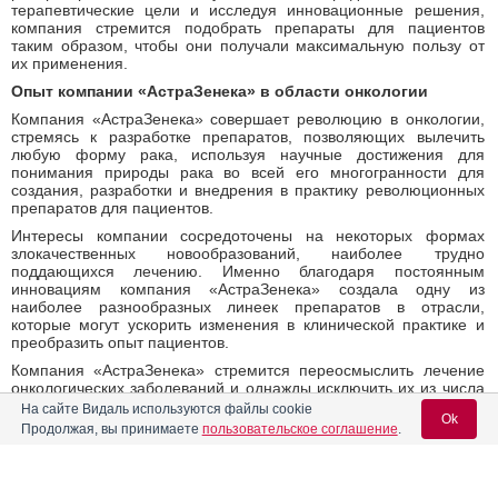
терапевтические цели и исследуя инновационные решения,
компания стремится подобрать препараты для пациентов
таким образом, чтобы они получали максимальную пользу от
их применения.
Опыт компании «АстраЗенека» в области онкологии
Компания «АстраЗенека» совершает революцию в онкологии,
стремясь к разработке препаратов, позволяющих вылечить
любую форму рака, используя научные достижения для
понимания природы рака во всей его многогранности для
создания, разработки и внедрения в практику революционных
препаратов для пациентов.
Интересы компании сосредоточены на некоторых формах
злокачественных новообразований, наиболее трудно
поддающихся лечению. Именно благодаря постоянным
инновациям компания «АстраЗенека» создала одну из
наиболее разнообразных линеек препаратов в отрасли,
которые могут ускорить изменения в клинической практике и
преобразить опыт пациентов.
Компания «АстраЗенека» стремится переосмыслить лечение
онкологических заболеваний и однажды исключить их из числа
смертельных.
На сайте Видаль используются файлы cookie
Ok
Продолжая, вы принимаете
пользовательское соглашение
.
OTH_RU-15278_08/12/2022
Источники: