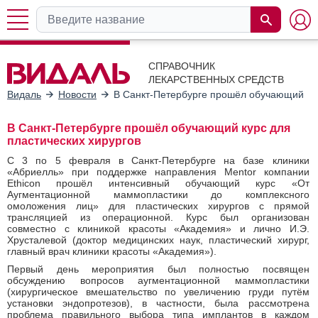
СПРАВОЧНИК
ЛЕКАРСТВЕННЫХ СРЕДСТВ
Видаль
Новости
В Санкт-Петербурге прошёл обучающий кур
В Санкт-Петербурге прошёл обучающий курс для
пластических хирургов
С 3 по 5 февраля в Санкт-Петербурге на базе клиники
«Абриелль» при поддержке направления Mentor компании
Ethicon прошёл интенсивный обучающий курс «От
Аугментационной маммопластики до комплексного
омоложения лиц» для пластических хирургов с прямой
трансляцией из операционной. Курс был организован
совместно с клиникой красоты «Академия» и лично И.Э.
Хрусталевой (доктор медицинских наук, пластический хирург,
главный врач клиники красоты «Академия»).
Первый день мероприятия был полностью посвящен
обсуждению вопросов аугментационной маммопластики
(хирургическое вмешательство по увеличению груди путём
установки эндопротезов), в частности, была рассмотрена
проблема правильного выбора типа имплантов в каждом