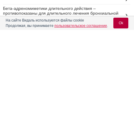
Бета-адреномиметики длительного действия –
противопоказаны для длительного лечения бронхиальной
астмы.
На сайте Видаль используются файлы cookie
Ok
Продолжая, вы принимаете
пользовательское соглашение
.
FDA одобрило новую форму препарата Lupron Depot для
лечения рака предстательной железы
X Международный форум дерматовенерологов и
косметологов
Вход для специалистов
E-mail учетной записи Vidal:
Реклама
Пароль:
Регистрация
Забыли пароль?