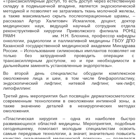
«Трансаксиллярный доступ, то есть доступ через естественную
складку в подмышечной впадине, является эндоскопической
методикой и позволяет не затрагивать ткань молочной железы,
а также максимально скрыть послеоперационные шрамы, –
рассказал Артур Халитович Исмагилов, доцент, доктор
медицинских наук, ведущий научный сотрудник отдела
реконструктивной хирургии Приволжского филиала РОНЦ
РАМН им. Н.Н. Блохина, профессор кафедры
онкологии, радиологии и паллиативной медицины ГБОУ ДПО
Казанской государственной медицинской академии Минздрава
России. – Использование силиконовых имплантов позволяет не
только без затруднений проводить операции с
трансаксиллярным доступом, но и при необходимости в
дальнейшем заменять установленные эндопротезы».
Во второй день специалисты обсудили комплексное
омоложение лица и шеи, в том числе блефаропластику,
эндоскопический лифтинг, нитевой лифтинг, чик-лифт,
липофиллинг.
Третий день мероприятия был посвящён дерматокосметологи:
современным технологиям в омоложении интимной зоны, а
также значению деталей в нехирургических методах
омоложения.
«Пластическая хирургия – одна из наиболее быстро
развивающихся областей медицины. Мероприятия, подобные
сегодняшнему, помогают молодым специалистам освоить
самые передовые технологии, а значит, значительно повысить
качество оказываемой медицинской помощи», — поделился