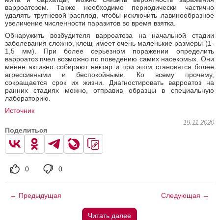
варроатозом. Также необходимо периодически частично
удалять трутневой расплод, чтобы исключить лавинообразное
увеличение численности паразитов во время взятка.
Обнаружить возбудителя варроатоза на начальной стадии
заболевания сложно, клещ имеет очень маленькие размеры (1-
1,5 мм). При более серьезном поражении определить
варроатоз пчел возможно по поведению самих насекомых. Они
менее активно собирают нектар и при этом становятся более
агрессивными и беспокойными. Ко всему прочему,
сокращается срок их жизни. Диагностировать варроатоз на
ранних стадиях можно, отправив образцы в специальную
лабораторию.
Источник
19.11.2020
Поделиться
0
0
← Предыдущая
Следующая →
Читать далее