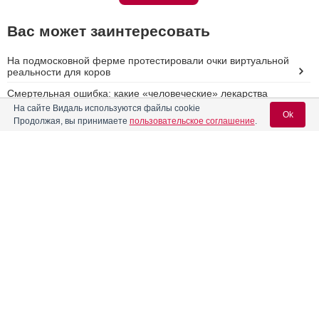
Вас может заинтересовать
На подмосковной ферме протестировали очки виртуальной
реальности для коров
Смертельная ошибка: какие «человеческие» лекарства
опасны для животных
На сайте Видаль используются файлы cookie
Ok
Продолжая, вы принимаете
пользовательское соглашение
.
Как предотвратить ущерб от парагриппа крупного рогатого
скота
Вакцинация от бешенства – основа профилактики
Вход для специалистов
заболевания
E-mail учетной записи Vidal:
Ку-лихорадка
Реклама
Пароль: