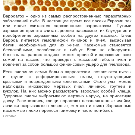
Варроатоз – одно из самых распространенных паразитарных
заболеваний пчёл. В настоящее время все пасеки Евразии так
или иначе считаются зараженными варроатозом. Путями
заражения принято считать роение насекомых, их блуждание и
приобретение зараженных особей на других пасеках. Клещ
Варроа питается гемолимфой личинок и пчёл, высасывая
белки, необходимые для их жизни. Насекомые становятся
беспокойными, ослабевают и гибнут. Если не обнаружить
болезнь на ранних стадиях, может произойти заражение всех
семей на пасеке, что приведет к массовой гибели пчел и
повлечет за собой большой финансовый ущерб для пчеловода.
Если пчелиная семья больна варроатозом, появляются пчелы
и трутни с деформированным телом, отсутствующими
крыльями и поврежденными конечностями. Около улья можно
наблюдать множество мертвых пчел, личинок, трутней и
куколок. На них можно рассмотреть взрослых особей клеща.
Здоровые пчелы выбрасывают мертвых наружу, на прилетную
доску. Размножаясь, клещи поражают незапечатанные ячейки,
личинки покрываются плесенью, желтеют и гниют. Зараженные
насекомые плохо переносят зимовку и часто погибают.
Реклама