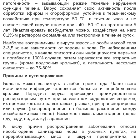
патогенности – вызывающий резкие тяжелые нарушения
функции печени. Вирус сохраняет свою активность после
обработки эфиром и хлороформом, устойчив к термическому
воздействию при температуре 50 ℃ в течение часа и не
снижает своей вирулентности при - 40…50 ℃ на протяжении 5
лет. Инактивировать возбудителя можно, воздействуя на него
0,1%-м раствором формалина или теотропина в течение суток.
Наиболее восприимчивы к вирусу взрослые особи массой тела
3-3,5 кг, вне зависимости от породы и пола. По наблюдениям
специалистов, в начале эпизоотии они инфицируются первыми
и погибают в 100% случаев, затем заражаются все возрастные
группы (кроме подсосных крольчат), а летальность несколько
снижается – до 75-80%.
Причины и пути заражения
Болезнь может возникнуть в любое время года. Чаще всего
источником инфекции становятся больные и переболевшие
кролики. Передача вируса происходит преимущественно
респираторным путем при совместном содержании зверьков,
их прямом контакте на выставках, рынках, при транспортировке
или случке (распространение на большие расстояния между
хозяйствами исключено). Возможно также алиментарное (через
еду, воду, подстилку) заражение.
К числу причин распространения заболевания относят
несоблюдение санитарных норм в убойных пунктах, на
перерабатывающих мясо и шкурки предприятиях, в