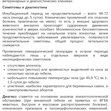
ветеринарных и диагностических клиниках.
Симптомы и диагностика
Инкубационный период не продолжительный – всего 48-72
часа (иногда до 5 суток). Клинических проявлений эта опасная
болезнь практически не имеет, то есть у внешне здорового
животного внезапно происходят судорожные движения
конечностей и зверек погибает. Молниеносное бессимптомное
течение преобладает на начальном этапе эпизоотии, затем
продолжительность заболевания увеличивается, появляются
незначительные симптомы, общий процент летальности
снижается.
Проявления геморрагической лихорадки в остром периоде
наблюдаются лишь у отдельных зверьков в виде
неспецифических симптомов:
отсутствия аппетита;
слизистых (желтых) или кровянистых выделений из носа за
несколько часов до гибели;
небольшого повышения температуры тела (до 40,8 ℃) за 1-
1,5 суток до гибели;
угнетения, наиболее характерного для беременных самок, и
самопроизвольных абортов.
Диагноз
ставится на основании анализа эпизоотологической
обстановки (при внезапной гибели не привитых от ВГБК
животных, быстром и массовом распространении болезни),
клинических признаков и патоморфологических изменений,