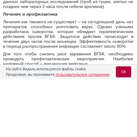
данных лабораторных исследований (проб из тушек, взятых не
позднее чем через 3 часа после гибели кроликов).
Лечение и профилактика
Лечения как такового не существует – на сегодняшний день нет
препаратов, способных уничтожить вирус. Однако учеными
разработана сыворотка, которая обладает терапевтическим
действием против ВГБК. Защитное действие происходит в
течение двух часов после инъекции. Эффективность сыворотки
в период распространения инфекции составляет около 90%.
Для того чтобы снизить риск заражения ВГБК, необходимо
проводить профилактические мероприятия. Наиболее
надежный способ – вакцинация животных.
На сайте Видаль используются файлы cookie
Также в профилактических целях необходимо строго следовать
Ok
Продолжая, вы принимаете
пользовательское соглашение
.
ветеринарно-санитарным правилам для кролиководческих
ферм, которые включают:
осуществление плановой профилактической вакцинации;
обеззараживание отходов перед транспортировкой;
Вход для специалистов
отдельное хранение шкурок и кормов.
E-mail учетной записи Vidal:
Источник
27.04.2021
Поделиться
Пароль: