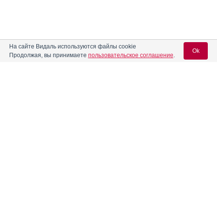
На сайте Видаль используются файлы cookie
Ok
Продолжая, вы принимаете
пользовательское соглашение
.
Вход для специалистов
E-mail учетной записи Vidal:
Реклама. ООО «Бионорика», ИНН 772
9590470
Пароль:
Регистрация
Забыли пароль?