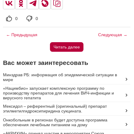
0
0
← Предыдущая
Следующая →
Читать далее
Вас может заинтересовать
Минздрав РБ: информация об эпидемической ситуации в
мире
«Нацимбио» запускает комплексную программу по
производству препаратов для лечения ВИЧ-инфекции и
вирусного гепатита
Мексидол – референтный (оригинальный) препарат
этилметилгидроксипиридина сукцината.
Онкобольным в регионах будет доступна программа
обеспечения лечебным питанием на дому
«АКРИХИН» принял участие в мероприятии Союза