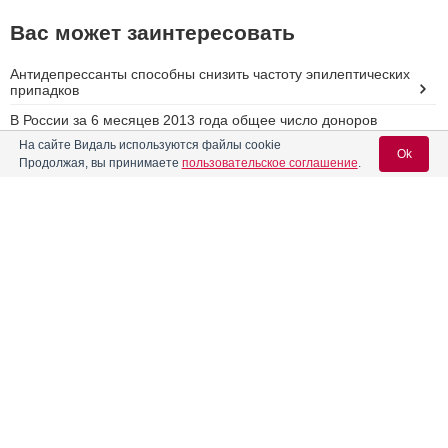
Вас может заинтересовать
Антидепрессанты способны снизить частоту эпилептических
припадков
В России за 6 месяцев 2013 года общее число доноров
увеличилось на 3%
На сайте Видаль используются файлы cookie
Ok
Продолжая, вы принимаете
пользовательское соглашение
.
Департамент здравоохранения Москвы отмечает
недооценку угрожающих симптомов гриппа и ОРВИ
В России запустили мобильное приложение для помощи
людям, страдающим от панических атак АнтиПаника Pro
Вход для специалистов
Профессор Коновалов: «Мы стоим на пороге
E-mail учетной записи Vidal:
революционных открытий в кардиологии»
Реклама
Пароль: