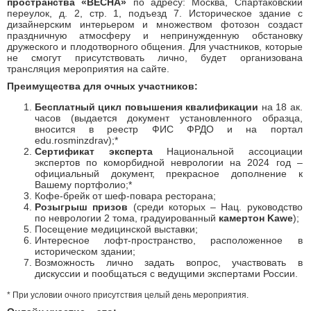
пространства «ВЕСНА»
по адресу: Москва, Спартаковский
переулок, д. 2, стр. 1, подъезд 7. Историческое здание с
дизайнерским интерьером и множеством фотозон создаст
праздничную атмосферу и непринужденную обстановку
дружеского и плодотворного общения. Для участников, которые
не смогут присутствовать лично, будет организована
трансляция мероприятия на сайте.
Преимущества для очных участников:
Бесплатный цикл повышения квалификации
на 18 ак.
часов (выдается документ установленного образца,
вносится в реестр ФИС ФРДО и на портал
edu.rosminzdrav);*
Сертификат эксперта
Национальной ассоциации
экспертов по коморбидной неврологии на 2024 год –
официальный документ, прекрасное дополнение к
Вашему портфолио;*
Кофе-брейк от шеф-повара ресторана;
Розыгрыш призов
(среди которых – Нац. руководство
по неврологии 2 тома, градуированный
камертон K
awe
);
Посещение медицинской выставки;
Интересное лофт-пространство, расположенное в
историческом здании;
Возможность лично задать вопрос, участвовать в
дискуссии и пообщаться с ведущими экспертами России.
* При условии очного присутствия целый день мероприятия.