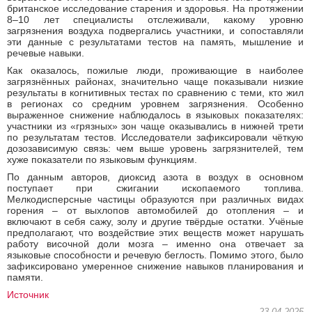
британское исследование старения и здоровья. На протяжении
8–10 лет специалисты отслеживали, какому уровню
загрязнения воздуха подвергались участники, и сопоставляли
эти данные с результатами тестов на память, мышление и
речевые навыки.
Как оказалось, пожилые люди, проживающие в наиболее
загрязнённых районах, значительно чаще показывали низкие
результаты в когнитивных тестах по сравнению с теми, кто жил
в регионах со средним уровнем загрязнения. Особенно
выраженное снижение наблюдалось в языковых показателях:
участники из «грязных» зон чаще оказывались в нижней трети
по результатам тестов. Исследователи зафиксировали чёткую
дозозависимую связь: чем выше уровень загрязнителей, тем
хуже показатели по языковым функциям.
По данным авторов, диоксид азота в воздух в основном
поступает при сжигании ископаемого топлива.
Мелкодисперсные частицы образуются при различных видах
горения – от выхлопов автомобилей до отопления – и
включают в себя сажу, золу и другие твёрдые остатки. Учёные
предполагают, что воздействие этих веществ может нарушать
работу височной доли мозга – именно она отвечает за
языковые способности и речевую беглость. Помимо этого, было
зафиксировано умеренное снижение навыков планирования и
памяти.
Источник
23.04.2025