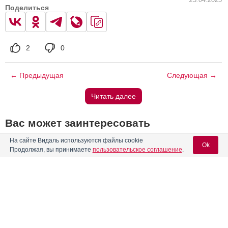
Поделиться
2
0
← Предыдущая
Следующая →
Читать далее
Вас может заинтересовать
На сайте Видаль используются файлы cookie
FDA одобрило применение нового препарата для лечения
Ok
Продолжая, вы принимаете
пользовательское соглашение
.
рака почки
В Британии Botox будут применять от мигрени
Вход для специалистов
Что больше всего вредит нашим зубам?
E-mail учетной записи Vidal:
Российские фтизиатры обсудили новейшие тенденции в
лечении туберкулеза