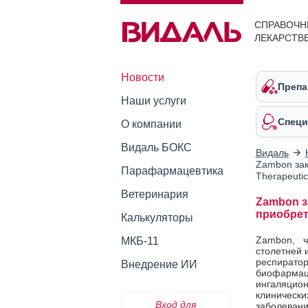
СПРАВОЧН
ЛЕКАРСТВ
Новости
Препа
Наши услуги
Специ
О компании
Видаль БОКС
Видаль
Zambon зак
Парафармацевтика
Therapeutic
Ветеринария
Zambon з
приобрет
Калькуляторы
Zambon, ч
МКБ-11
столетней 
респирато
Внедрение ИИ
биофарма
ингаляци
клиническ
Вход для
заболевани