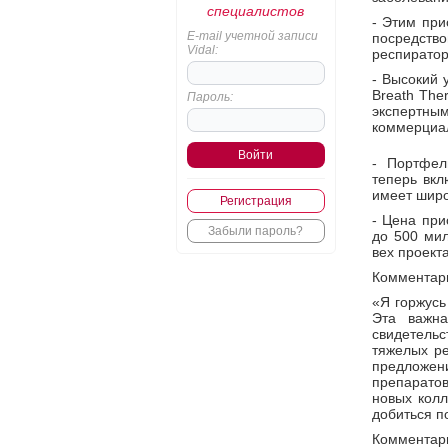
специалистов
- Этим при
E-mail учетной записи
посредств
Vidal:
респиратор
- Высокий 
Breath The
Пароль:
экспертн
коммерциа
- Портфел
теперь вкл
имеет широ
Регистрация
- Цена при
Забыли пароль?
до 500 мил
вех проекта
Комментар
«Я горжусь
Эта важн
свидетельс
тяжелых ре
предложен
препаратов
новых колл
добиться п
Комментар