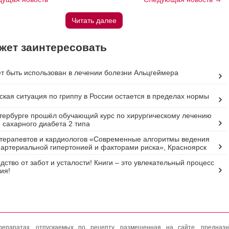
Читать далее
жет заинтересовать
т быть использован в лечении болезни Альцгеймера
кая ситуация по гриппу в России остается в пределах нормы
тербурге прошёл обучающий курс по хирургическому лечению
 сахарного диабета 2 типа
терапевтов и кардиологов «Современные алгоритмы ведения
 артериальной гипертонией и факторами риска», Красноярск
дство от забот и усталости! Книги – это увлекательный процесс
ия!
епаратах, отпускаемых по рецепту, размещенная на сайте, предназн