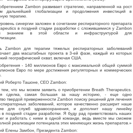
обретением Zambon развивает стратегию, направленной на рост
ом дальнейшей глобализации и продолжения инвестиций в
ную терапию.
уровень синергии заложен в сочетании респираторного препарата
rapeutics в поздней стадии разработки с сложившимися у Zambon
ым знанием в этой области и инфраструктурой для
лизации.
ь Zambon для терапии тяжелых респираторных заболеваний
ючает два масштабных проекта в 3-ей фазе, каждый из которых
кий географический охват, включая США.
обретения - 140 миллионов Евро с максимальной общей суммой
лионов Евро по мере достижения регуляторных и коммерческих
.
ий Роберто Ташоне, CEO Zambon:
 тем, что мы можем заявить о приобретении Breath Therapeutics.
ая сделка, самая большая за нашу историю, - еще одно
тво твердой приверженности Zambon поиску решений для лечения
спираторных заболеваний, которое качественно расширит наше
ие для служб здравоохранения, и дополнит нашу линейку
 в поздней стадии разработки. Я буду рад приветствовать наших
ег и работать с ними в одной команде, ведь вместе мы сможем
олной реализации потенциала этих меняющих жизнь препаратов.»
ий Елены Замбон, Президента Zambon: