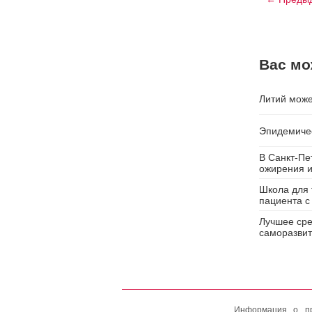
Вас мо
Литий може
Эпидемичес
В Санкт-Пе
ожирения и
Школа для 
пациента с
Лучшее сре
саморазвит
Информация о пр