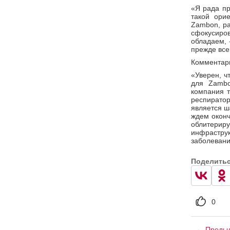
«Я рада пр
такой ори
Zambon, ра
сфокусиро
обладаем, 
прежде все
Комментари
«Уверен, ч
для Zambo
компания т
респирато
является ш
ждем оконч
облитерир
инфраструк
заболевани
Поделить
0
← Предыд