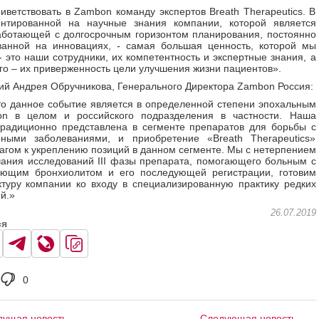
иветствовать в Zambon команду экспертов Breath Therapeutics. В
ентированной на научные знания компании, которой является
ботающей с долгосрочным горизонтом планирования, постоянно
ванной на инновациях, - самая большая ценность, которой мы
- это наши сотрудники, их компетентность и экспертные знания, а
го – их приверженность цели улучшения жизни пациентов».
й Андрея Обручникова, Генерального Директора Zambon Россия:
то данное событие является в определенной степени эпохальным
n в целом и российского подразделения в частности. Наша
радиционно представлена в сегменте препаратов для борьбы с
рными заболеваниями, и приобретение «Breath Therapeutics»
агом к укреплению позиций в данном сегменте. Мы с нетерпением
ания исследований III фазы препарата, помогающего больным с
ующим бронхиолитом и его последующей регистрации, готовим
туру компании ко входу в специализированную практику редких
й.»
26.07.2019
ся
0
ущая новость
Следующая новость →