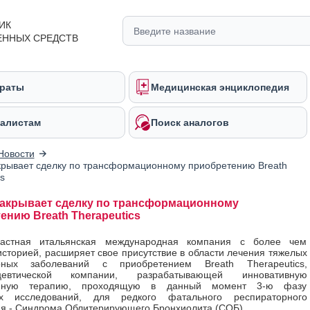
ИК
ЕННЫХ СРЕДСТВ
раты
Медицинская энциклопедия
алистам
Поиск аналогов
Новости
рывает сделку по трансформационному приобретению Breath
s
акрывает сделку по трансформационному
ению Breath Therapeutics
астная итальянская международная компания с более чем
историей, расширяет свое присутствие в области лечения тяжелых
рных заболеваний с приобретением Breath Therapeutics,
цевтической компании, разрабатывающей инновативную
онную терапию, проходящую в данный момент 3-ю фазу
их исследований, для редкого фатального респираторного
я - Синдрома Облитерирующего Бронхиолита (СОБ).