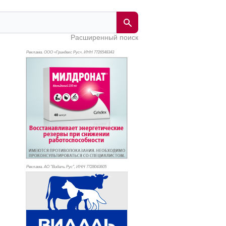
Расширенный поиск
Реклама. ООО «Гриндекс Рус», ИНН 772
6548343
Реклама. АО "Видаль Рус", ИНН 772
8043605