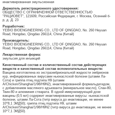
инактивированная эмульсионная
Держатель регистрационного удостоверения:
ОБЩЕСТВО С ОГРАНИЧЕННОЙ ОТВЕТСТВЕННОСТЬЮ
"РАЦИОВЕТ", 121609, Российская Федерация, г. Москва, Осенний б-
р, д. Д. 23
Разработчик:
YEBIO BIOENGINEERING CO., LTD OF QINGDAO, No. 260 Heyuan
Road, Hongdao, Qingdao 266114, China (Китай)
Производитель:
YEBIO BIOENGINEERING CO., LTD OF QINGDAO, No. 260 Heyuan
Road, Hongdao, Qingdao 266114, China (Китай)
Лекарственная форма:
эмульсия для инъекций
Качественный состав и количественный состав действующих
веществ и качественный состав вспомогательных веществ:
Вакцина изготовлена из экстраэмбриональной жидкости эмбрионов
кур, инфицированных вирусами ньюкаслской болезни (штамм Ла-
Сота) и гриппа птиц подтипа H9 (штамм
A/Chicken/Shanghai/1/98/H9N2), инактивированной формальдегидом,
с добавлением масляного адъюванта (минеральное масло), Спан-80,
Твин-80 и алюминия стеарата. В одной иммунизирующей дозе
вакцины (0,5 мл) содержит инактивированные вирусы: ньюкаслской
болезни, штамм Ла-Сота (титр вируса до инактивации, не менее
10^8,1 ЭИД50); гриппа птиц подтипа Н9, штамм
A/Chicken/Shanghai/1/98/H9N2 (титр вируса до инактивации, не менее
10^7,1 ЭИД50).