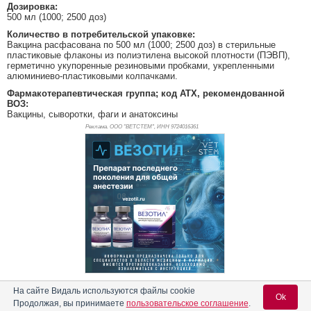
Дозировка:
500 мл (1000; 2500 доз)
Количество в потребительской упаковке:
Вакцина расфасована по 500 мл (1000; 2500 доз) в стерильные
пластиковые флаконы из полиэтилена высокой плотности (ПЭВП),
герметично укупоренные резиновыми пробками, укрепленными
алюминиево-пластиковыми колпачками.
Фармакотерапевтическая группа; код АТХ, рекомендованной
ВОЗ:
Вакцины, сыворотки, фаги и анатоксины
Реклама. ООО "ВЕТСТЕМ", ИНН 972
4016361
На сайте Видаль используются файлы cookie
Показания к применению препарата АйФлу ND+H9
Ok
Продолжая, вы принимаете
пользовательское соглашение
.