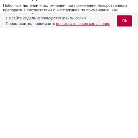
Побочных явлений и осложнений при применении лекарственного
препарата в соответствии с инструкцией по применению, как
правило, не наблюдается.
На сайте Видаль используются файлы cookie
Ok
Продолжая, вы принимаете
пользовательское соглашение
.
Противопоказания к применению препарата
АМОКСИСТИМ порошок
Противопоказанием к применению лекарственного препарата
является гиперчувствительность животного к бета-лактамным
Содержание
Вход для специалистов
антибиотикам и выраженные нарушения функции почек.
E-mail учетной записи Vidal:
Лекарственная форма
Условия хранения АМОКСИСТИМ порошок
Хранят в закрытой упаковке производителя, в защищенном от
Форма выпуска, состав и упаковка
прямых солнечных лучей месте, отдельно от продуктов питания и
кормов, при температуре от 0 °С до 25 °С. Допускается
Пароль:
кратковременное (до 30 суток) транспортирование при температуре
Показания к применению препарата
от-20 °С до +30 °С.
Побочные эффекты
Условия отпуска
Условия отпуска: без рецепта ветеринарного врача.
Противопоказания к применению препарата
Контакты
Условия хранения
Регистрация
Забыли пароль?
Держатель
ООО "БИОСТИМ", 397705, Воронежская обл.,
регистрационного
Бобровский р-н, г. Бобров, станция Битюг, д.5,
Условия отпуска
удостоверения
оф. 1