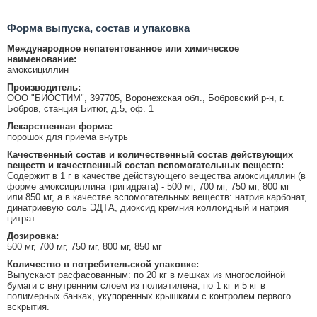
Форма выпуска, состав и упаковка
Международное непатентованное или химическое
наименование:
амоксициллин
Производитель:
ООО "БИОСТИМ", 397705, Воронежская обл., Бобровский р-н, г.
Бобров, станция Битюг, д.5, оф. 1
Лекарственная форма:
порошок для приема внутрь
Качественный состав и количественный состав действующих
веществ и качественный состав вспомогательных веществ:
Содержит в 1 г в качестве действующего вещества амоксициллин (в
форме амоксициллина тригидрата) - 500 мг, 700 мг, 750 мг, 800 мг
или 850 мг, а в качестве вспомогательных веществ: натрия карбонат,
динатриевую соль ЭДТА, диоксид кремния коллоидный и натрия
цитрат.
Дозировка:
500 мг, 700 мг, 750 мг, 800 мг, 850 мг
Количество в потребительской упаковке:
Выпускают расфасованным: по 20 кг в мешках из многослойной
бумаги с внутренним слоем из полиэтилена; по 1 кг и 5 кг в
полимерных банках, укупоренных крышками с контролем первого
вскрытия.