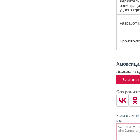
Держатель
регистраци
удостовер
Разработч
Производи
Амоксици
Помогите д
Оставит
Сохраните
Если вы хоти
код