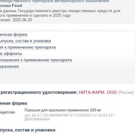
лекарственного препарата ветеринарного назначения
ллин Feed
а данных Государственного реестра лекарственных средств для
ого применения и сделано в 2025 году
ления: 2025.06.20
венная форма
пуска, состав и упаковка
ия к применению препарата
е эффекты
показания к применению препарата
 хранения
ы
регистрационного удостоверения:
НИТА-ФАРМ, ООО
(Россия)
енная форма
Порошок для орального применения 200 мг
ициллин
рег. 44-3-7.23-4984№ПВР-3-7.23/03807 от 18.04.23
-
Действующее
уска, состав и упаковка