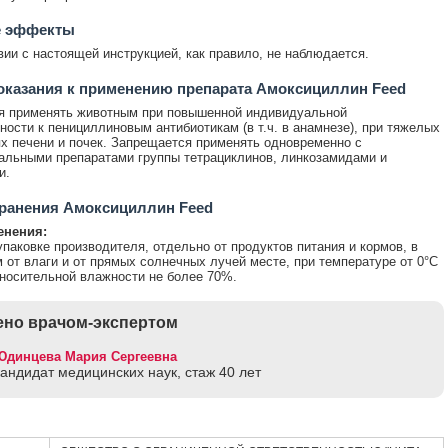
 эффекты
вии с настоящей инструкцией, как правило, не наблюдается.
казания к применению препарата Амоксициллин Feed
я применять животным при повышенной индивидуальной
ности к пенициллиновым антибиотикам (в т.ч. в анамнезе), при тяжелых
х печени и почек. Запрещается применять одновременно с
альными препаратами группы тетрациклинов, линкозамидами и
и.
ранения Амоксициллин Feed
енения:
упаковке производителя, отдельно от продуктов питания и кормов, в
от влаги и от прямых солнечных лучей месте, при температуре от 0°С
тносительной влажности не более 70%.
но врачом-экспертом
Юдинцева Мария Сергеевна
кандидат медицинских наук, стаж 40 лет