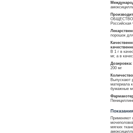
Международ
амоксицилл
Производит
ОБЩЕСТВО 
Российская Ф
Лекарствен
порошок для
Качественн
качественн
В 1 г в кач
мг, а в кач
Дозировка:
200 мг
Количество
Выпускают ра
материала к
бумажные ме
Фармакотер
Пенициллин
Показания
Применяют с
мочеполовой
мягких ткан
амоксицилл