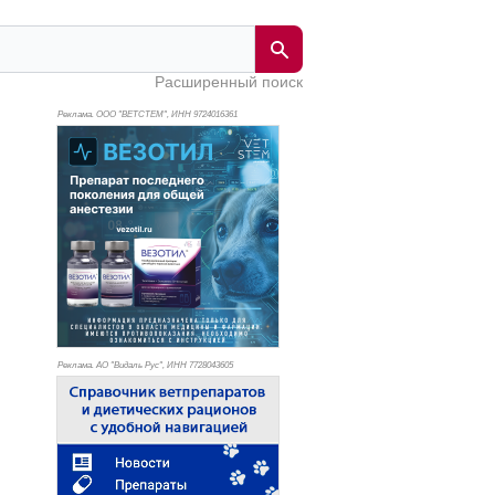
Расширенный поиск
Реклама. ООО "ВЕТСТЕМ", ИНН 972
4016361
Реклама. АО "Видаль Рус", ИНН 772
8043605