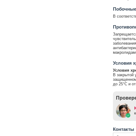
Побочные
В соответст
Противопо
Запрещаетс
чувствитель
заболевания
антибактери
макролидам
Условия х
Условия хр
В закрытой 
защищенном 
до 25°С и о
Провере
Контакты