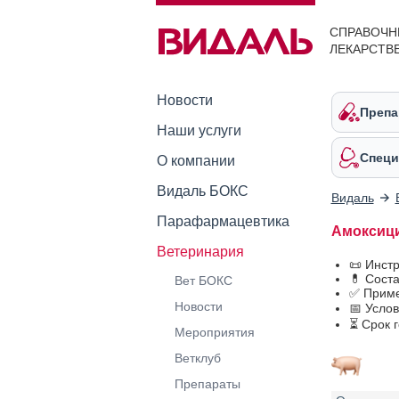
СПРАВОЧН
ЛЕКАРСТВ
Новости
Препа
Наши услуги
Специ
О компании
Видаль БОКС
Видаль
Парафармацевтика
Амоксици
Ветеринария
📜 Инст
💊 Сост
Вет БОКС
✅ Приме
Новости
📅 Усло
⏳ Срок 
Мероприятия
Ветклуб
Препараты