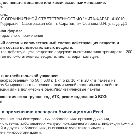
ное непатентованное или химическое наименование:
ин
ель:
С ОГРАНИЧЕННОЙ ОТВЕТСТВЕННОСТЬЮ "НИТА-ФАРМ", 410010,
едерация, Саратовская обл., г. Саратов, им Осипова В.И. ул., д. Д.1
ная форма:
 орального применения
ый состав и количественный состав действующих веществ и
ый состав вспомогательных веществ:
естве действующего вещества содержит амоксициллина тригидрата - 200
естве вспомогательных веществ: мел, стеарат кальция.
 в потребительской упаковке:
сфасованным по 50 г, 500 г, 1 кг, 5 кг, 10 кг и 20 кг в пакеты из
омбинированного на основе алюминиевой фольги/многослойные
шки или в полимерные банки/полиэтиленовые пакеты
апевтическая группа; код АТХ, рекомендованной ВОЗ:
ы
 к применению препарата Амоксициллин Feed
виньям при бактериальных заболеваниях органов дыхания,
 системы, заболеваниях желудочно-кишечного тракта, инфекций кожи и
ей и других заболеваниях, вызванных чувствительными к
ину микроорганизмами.