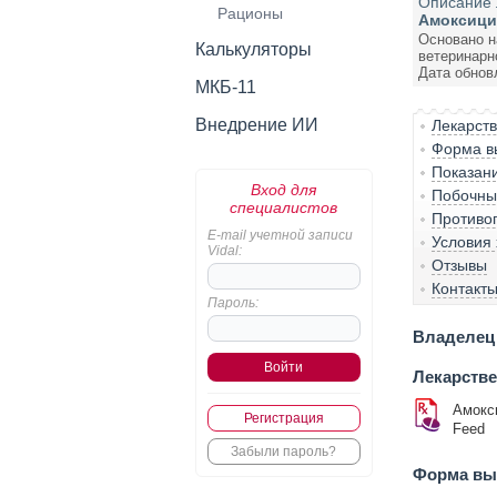
Описание 
Рационы
Амоксици
Основано н
Калькуляторы
ветеринарн
Дата обнов
МКБ-11
Внедрение ИИ
Лекарст
Форма вы
Показан
Вход для
Побочны
специалистов
Противо
E-mail учетной записи
Условия
Vidal:
Отзывы
Контакт
Пароль:
Владелец 
Лекарств
Амокс
Регистрация
Feed
Забыли пароль?
Форма вып