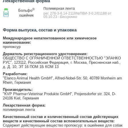
Лекарственная форма
Полимерная лента
®
Больфо
рег. 276-3-6.14-2118№ПВИ-3-0.2/01188 от
ошейник
05.10.23
- Бессрочно
Форма выпуска, состав и упаковка
Международное непатентованное или химическое
наименование:
пропоксур
Держатель регистрационного удостоверения:
ОБЩЕСТВО С ОГРАНИЧЕННОЙ ОТВЕТСТВЕННОСТЬЮ "ЭЛАНКО
РУС", 123112, Российская Федерация, г. Москва, Пресненская наб.,
д. Д. 10, ЭТ 16 ПОМ 1Б КОМ 13
Разработчик:
"Elanco Animal Health GmbH", Alfred-Nobel-Str. 50, 40789 Monheim am
Rhein, Германия
Производитель:
"KVP Pharma+Veterinar Produkte GmbH", Projensdorfer str. 324, D-
24106 Kiel, Германия
Лекарственная форма:
полимерная лента
Качественный состав и количественный состав действующих
веществ и качественный состав вспомогательных веществ:
Содержит действующее вещество пропоксур: в ошейнике для собак