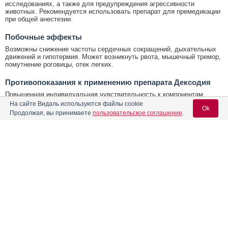
исследованиях, а также для предупреждения агрессивности
животных. Рекомендуется использовать препарат для премедикации
при общей анестезии.
Побочные эффекты
Возможны снижение частоты сердечных сокращений, дыхательных
движений и гипотермия. Может возникнуть рвота, мышечный тремор,
помутнение роговицы, отек легких.
Противопоказания к применению препарата Дексодия
Повышенная индивидуальная чувствительность к компонентам
препарата, тяжелые системные заболевания, сердечная
На сайте Видаль используются файлы cookie
Ok
недостаточность, нарушения функций печени или почек,
Продолжая, вы принимаете
пользовательское соглашение
.
беременность и лактация, возраст собак моложе 4-х месяцев и
кошек моложе 3-х месяцев.
Условия хранения Дексодия
Содержание
Вход для специалистов
Условия хранения:
Хранят препарат в закрытой упаковке производителя, в защищенном
E-mail учетной записи Vidal:
Лекарственная форма
от прямых солнечных лучей месте, отдельно от продуктов питания и
кормов при температуре от 2 °С до 25 °С.
Форма выпуска, состав и упаковка
Срок годности Дексодия
Пароль:
Срок годности:
Показания к применению препарата
3 года
Побочные эффекты