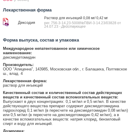
Лекарственная форма
Раствор для инъекций 0,08 мг/ 0,42 мг
Дексодия
рег. 756-3-14.23-5008№ПВИ-3-14.23/03828 от
24.07.23
- Действующее
Форма выпуска, состав и упаковка
Международное непатентованное или химическое
наименование:
дексмедетомидин
Производитель:
ООО "Апиценна", 143985, Московская обл., г. Балашиха, Полтевское
ш., влад. 4
Лекарственная форма:
раствор для инъекций
Качественный состав и количественный состав действующих
веществ и качественный состав вспомогательных веществ:
Выпускают в двух концентрациях: 0,1 мг/мл и 0,5 мг/мл. В качестве
действующего вещества препарат содержит дексмедетомидина
гидрохлорид 0,1 мг/мл (в пересчете на дексмедетомидин 0,08 мг/мл)
или 0,5 мг/мл (в пересчете на дексмедетомидин 0,42 мг/мл), а в
качестве вспомогательных веществ: натрия хлорид, бензиловый
спирт и воду для инъекций.
Дозировка: