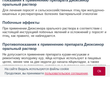
Показания к применению препарата Диоксинор
оральный раствор
Для лечения поросят и сельскохозяйственных птиц при желудочно-
кишечных и респираторных болезнях бактериальной этиологии
Побочные эффекты
При применении Диоксинора орального раствора в соответствии с
настоящей инструкцией побочных явлений и осложнений у поросят и
птиц, как правило, не наблюдается.
Противопоказания к применению препарата Диоксинор
оральный раствор
Не допускается применение препарата курам-несушкам и
ремонтному молодняку кур, яйца которых используют в пищевых
целях, менее чем за две недели до начала яйцекладки, а также
новорожденным поросятам, животным с выраженными нарушениями
развития хрящевой ткани, при поражениях нервной системы,
На сайте Видаль используются файлы cookie
Ok
сопровождающихся судорогами. Не предназначен для применения
Продолжая, вы принимаете
пользовательское соглашение
.
беременным и лактирующим самкам. Не следует назначать
одновременно с бактериостатическими антибиотиками и
нитрофуранами.
Содержание
Вход для специалистов
Условия хранения Диоксинор оральный раствор
E-mail учетной записи Vidal:
Условия хранения:
Лекарственная форма
Хранят в закрытой упаковке производителя в защищенном от света
месте, отдельно от продуктов питания и кормов, при температуре от
5°С до 20°С.
Форма выпуска, состав и упаковка