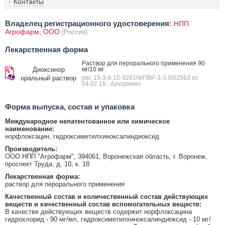
Контакты
Владелец регистрационного удостоверения:
НПП
Агрофарм, ООО
(Россия)
Лекарственная форма
Раствор для перорального применения 90
Диоксинор
мг/10 мг
оральный раствор
рег. 15-3-6.15-3281№ПВР-3-3.0/02563 от
04.07.16
- Бессрочно
Форма выпуска, состав и упаковка
Международное непатентованное или химическое
наименование:
норфлоксацин, гидроксиметилхиноксалиндиоксид
Производитель:
ООО НПП "Агрофарм", 394061, Воронежская область, г. Воронеж,
проспект Труда, д. 10, к. 18
Лекарственная форма:
раствор для перорального применения
Качественный состав и количественный состав действующих
веществ и качественный состав вспомогательных веществ:
В качестве действующих веществ содержит норфлоксацина
гидрохлорид - 90 мг/мл, гидроксиметилхиноксалиндиоксид - 10 мг/