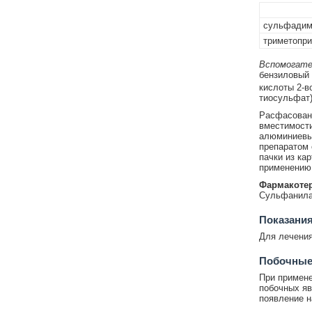
сульфадим
триметопр
Вспомогате
бензиловый 
кислоты 2-в
тиосульфат)
Расфасован 
вместимости
алюминиевым
препаратом 
пачки из ка
применению 
Фармакотер
Сульфанила
Показани
Для лечения
Побочные
При примене
побочных яв
появление н