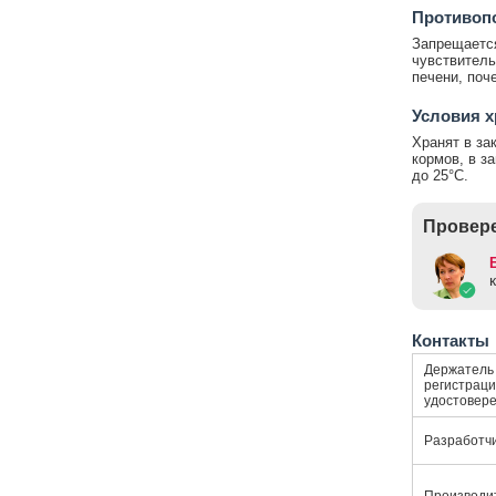
Противоп
Запрещаетс
чувствитель
печени, поч
Условия 
Хранят в за
кормов, в з
до 25°С.
Провере
Контакты
Держатель
регистраци
удостовер
Разработч
Производи