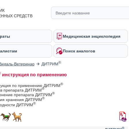
ИК
ЕННЫХ СРЕДСТВ
раты
Медицинская энциклопедия
алистам
Поиск аналогов
®
Видаль-Ветеринар
ДИТРИМ
®
инструкция по применению
®
рукция по применению ДИТРИМ
®
ав препарата ДИТРИМ
®
енение препарата ДИТРИМ
®
вия хранения ДИТРИМ
®
годности ДИТРИМ
®