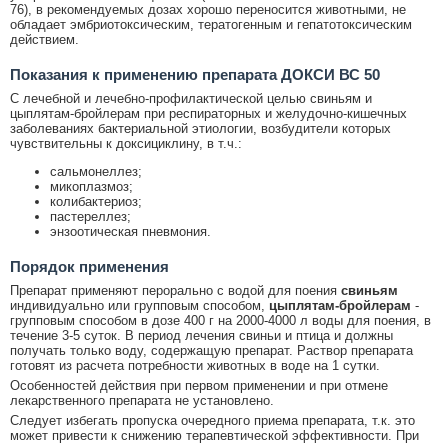
76), в рекомендуемых дозах хорошо переносится животными, не
обладает эмбриотоксическим, тератогенным и гепатотоксическим
действием.
Показания к применению препарата ДОКСИ ВС 50
С лечебной и лечебно-профилактической целью свиньям и
цыплятам-бройлерам при респираторных и желудочно-кишечных
заболеваниях бактериальной этиологии, возбудители которых
чувствительны к доксициклину, в т.ч.:
сальмонеллез;
микоплазмоз;
колибактериоз;
пастереллез;
энзоотическая пневмония.
Порядок применения
Препарат применяют перорально с водой для поения
свиньям
индивидуально или групповым способом,
цыплятам-бройлерам
-
групповым способом в дозе 400 г на 2000-4000 л воды для поения, в
течение 3-5 суток. В период лечения свиньи и птица и должны
получать только воду, содержащую препарат. Раствор препарата
готовят из расчета потребности животных в воде на 1 сутки.
Особенностей действия при первом применении и при отмене
лекарственного препарата не установлено.
Следует избегать пропуска очередного приема препарата, т.к. это
может привести к снижению терапевтической эффективности. При