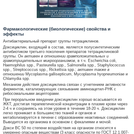
Фармакологические (биологические) свойства и
эффекты
Антибактериальный препарат группы тетрациклинов.
Доксициклин, входящий в состав, является полусинтетическим
антибиотиком третьего поколения препаратов тетрациклиновой
группы. Он
активен в отношении грамположительных и
грамотрицательных микроорганизмов
, в т.ч. Escherichia coli,
Haemophilus spp., Pasteurella spp., Salmonella spp., Staphylococcus
spp., Streptococcus spp., Rickettsia spp.;
активен также в
отношении
Mycoplasma gallisepticum, Mycoplasma hyopneumoniae и
Chlamydia spp.
Механизм действия доксициклина связан с угнетением активности
ферментов, катализирующих связывание аминоацетил-РНК с
рибосомальными акцепторами.
При пероральном введении доксициклин хорошо всасывается из
ЖКТ, достигая терапевтической концентрации в плазме крови через
2-4 ч и сохраняясь на этом уровне в течение 18-20 ч. Доксициклин
легко проникает в большинство тканей и органов и
метаболизируется в печени с образованием неактивных соединений.
Выводится из организма в основном с фекалиями и мочой.
Докси ВС 50 по степени воздействия на организм относится к
умеренно опасным веществам (3 класс опасности по ГОСТ 12.1.007-