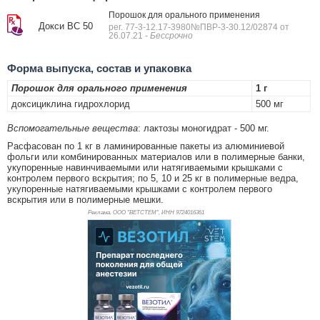
Порошок для орального применения
Докси ВС 50
рег. 77-3-12.17-3980№ПВР-3-30.12/02874 от
26.07.21
- Бессрочно
Форма выпуска, состав и упаковка
Порошок для орального применения
1 г
доксициклина гидрохлорид
500 мг
Вспомогательные вещества
: лактозы моногидрат - 500 мг.
Расфасован по 1 кг в ламинированные пакеты из алюминиевой
фольги или комбинированных материалов или в полимерные банки,
укупоренные навинчиваемыми или натягиваемыми крышками с
контролем первого вскрытия; по 5, 10 и 25 кг в полимерные ведра,
укупоренные натягиваемыми крышками с контролем первого
вскрытия или в полимерные мешки.
Реклама. ООО "ВЕТСТЕМ", ИНН 972
4016361